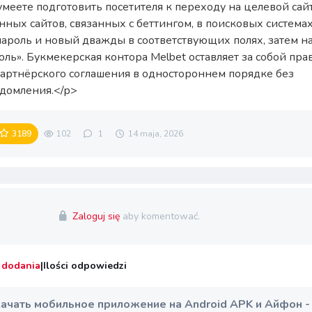
меете подготовить посетителя к переходу на целевой сайт
ых сайтов, связанных с беттингом, в поисковых системах
пароль и новый дважды в соответствующих полях, затем н
ль». Букмекерская контора Melbet оставляет за собой пра
партнёрского соглашения в одностороннем порядке без
домления.</p>
3189
102
1
14 maja, 2026
Zaloguj się
aby komentować.
 dodania
|
Ilości odpowiedzi
качать мобильное приложение на Android APK и Айфон -