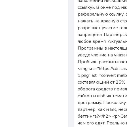
заполнения нескольки
ссылку». В окне под н
реферальную ссылку, с
нажать на красную стр
разрешает участие тол
запрещена. Партнёрска
любое время. Актуальн
Программы в настоящи
уведомление на указа
Прибыль рассчитываетс
<img src="https://cdn.c
1.png" alt="convert mel
составляющий от 25% о
оборота средств привл
сайтов и любых темати
программу. Поскольку
партнёр, как и БК, не
беттинга?</h2> <p>Сете
чем его едят. Реально 