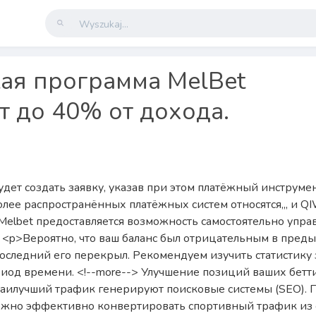
ая программа MelBet
т до 40% от дохода.
ет создать заявку, указав при этом платёжный инструмен
олее распространённых платёжных систем относятся,,, и Q
Melbet предоставляется возможность самостоятельно упра
 <p>Вероятно, что ваш баланс был отрицательным в пред
последний его перекрыл. Рекомендуем изучить статистику 
од времени. <!--more--> Улучшение позиций ваших бетти
Наилучший трафик генерируют поисковые системы (SEO). 
ожно эффективно конвертировать спортивный трафик из