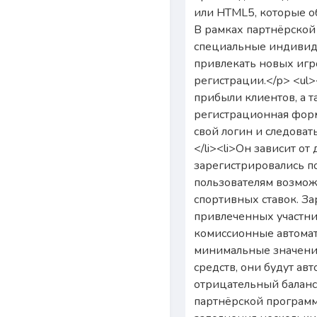
или HTML5, которые о
В рамках партнёрской
специальные индивиду
привлекать новых игр
регистрации.</p> <ul>
прибыли клиентов, а т
регистрационная форма
свой логин и следоват
</li><li>Он зависит о
зарегистрировались по
пользователям возмож
спортивных ставок. За
привлеченных участни
комиссионные автомат
минимальные значения
средств, они будут ав
отрицательный баланс
партнёрской программе