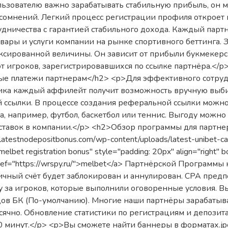
льзователю важно зарабатывать стабильную прибыль, он м
 сомнений. Легкий процесс регистрации профиля откроет
удничества с гарантией стабильного дохода. Каждый парт
вары и услуги компании на рынке спортивного беттинга. 
ксированной величины. Он зависит от прибыли букмекер
т игроков, зарегистрировавшихся по ссылке партнёра.</p
е платежи партнерам</h2> <p>Для эффективного сотруд
ика каждый аффилейт получит возможность вручную выб
й ссылки. В процессе создания реферальной ссылки можно
, например, футбол, баскетбол или теннис. Выгоду можно 
ставок в компании.</p> <h2>Обзор программы для партнер
/latestnodepositbonus.com/wp-content/uploads/latest-unibet-ca
melbet registration bonus" style="padding: 20px" align="right" 
ref="https://wrspy.ru/">melbet</a> Партнёрской Программы
ичный счёт будет заблокирован и аннулирован. CPA предп
 за игроков, которые выполнили оговоренные условия. В
дов БК (По-умолчанию). Многие наши партнёры зарабатыв
сячно. Обновление статистики по регистрациям и депозит
минут.</p> <p>Вы сможете найти баннеры в форматах.jpeg,