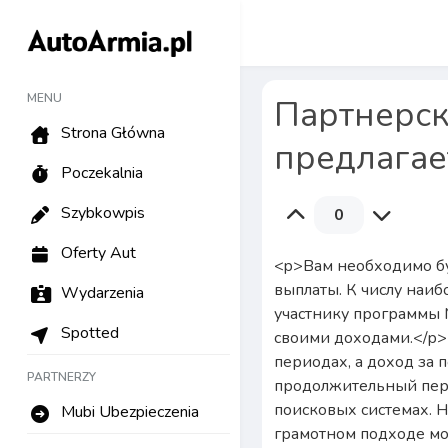
MENU
Партнерск
Strona Główna
предлагае
Poczekalnia
Szybkowpis
0
Oferty Aut
<p>Вам необходимо буд
выплаты. К числу наиб
Wydarzenia
участнику программы 
Spotted
своими доходами.</p>
периодах, а доход за 
PARTNERZY
продолжительный пери
поисковых системах. 
Mubi Ubezpieczenia
грамотном подходе м