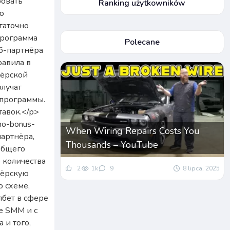
ровать
Ranking użytkowników
ю
таточно
программа
Polecane
уб-партнёра
равила в
нёрской
лучат
 программы.
тавок.</p>
ino-bonus-
When Wiring Repairs Costs You
 партнёра,
Thousands – YouTube
общего
 количества
2
1k
9
8 lipca, 2025
нёрскую
 схеме,
лбет в сфере
ое SMM и с
 и того,