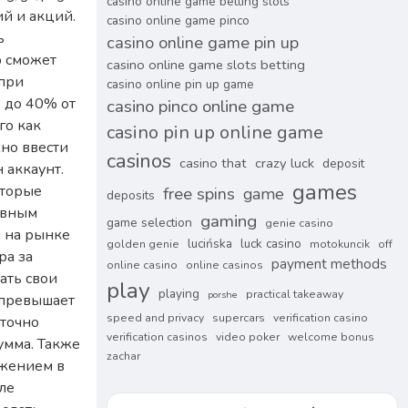
casino online game betting slots
й и акций.
casino online game pinco
ь
casino online game pin up
р сможет
casino online game slots betting
 при
casino online pin up game
ь до 40% от
casino pinco online game
го как
casino pin up online game
жно ввести
casinos
casino that
crazy luck
deposit
 аккаунт.
games
оторые
free spins
game
deposits
ивным
gaming
game selection
genie casino
а на рынке
lucińska
luck casino
golden genie
motokuncik
off
ра за
payment methods
online casino
online casinos
ать свои
play
playing
practical takeaway
porshe
 превышает
speed and privacy
supercars
verification casino
аточно
verification casinos
video poker
welcome bonus
умма. Также
zachar
ожением в
ле