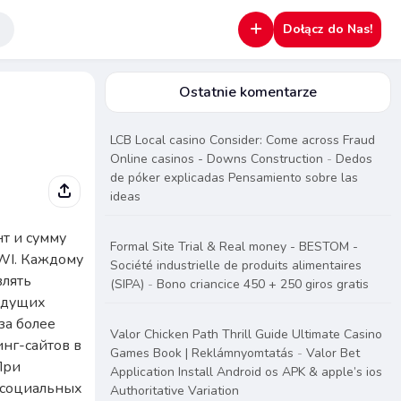
Dołącz do Nas!
Ostatnie komentarze
LCB Local casino Consider: Come across Fraud
Online casinos - Downs Construction
-
Dedos
de póker explicadas Pensamiento sobre las
ideas
т и сумму
Formal Site Trial & Real money - BESTOM -
IWI. Каждому
Société industrielle de produits alimentaires
влять
(SIPA)
-
Bono criancice 450 + 250 giros gratis
ыдущих
за более
Valor Chicken Path Thrill Guide Ultimate Casino
нг-сайтов в
Games Book | Reklámnyomtatás
-
Valor Bet
При
Application Install Android os APK & apple’s ios
 социальных
Authoritative Variation