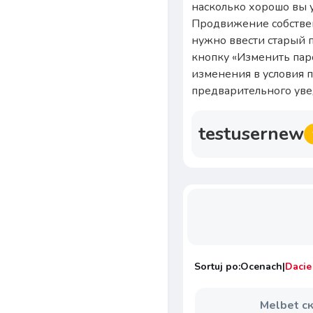
насколько хорошо вы у
Продвижение собственн
нужно ввести старый 
кнопку «Изменить паро
изменения в условия 
предварительного уве
testusernew
Sortuj po:
Ocenach
|
Dacie
Melbet с