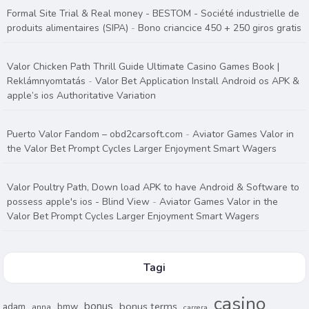
Formal Site Trial & Real money - BESTOM - Société industrielle de
produits alimentaires (SIPA)
-
Bono criancice 450 + 250 giros gratis
Valor Chicken Path Thrill Guide Ultimate Casino Games Book |
Reklámnyomtatás
-
Valor Bet Application Install Android os APK &
apple’s ios Authoritative Variation
Puerto Valor Fandom – obd2carsoft.com
-
Aviator Games Valor in
the Valor Bet Prompt Cycles Larger Enjoyment Smart Wagers
Valor Poultry Path, Down load APK to have Android & Software to
possess apple's ios - Blind View
-
Aviator Games Valor in the
Valor Bet Prompt Cycles Larger Enjoyment Smart Wagers
Tagi
casino
bonus
bonus terms
adam
bmw
anna
carrera