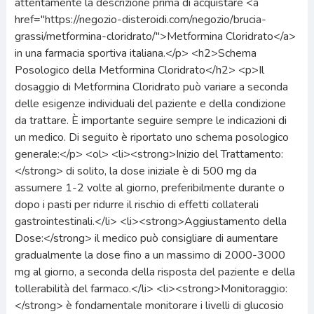
attentamente la descrizione prima di acquistare <a
href="https://negozio-disteroidi.com/negozio/brucia-
grassi/metformina-cloridrato/">Metformina Cloridrato</a>
in una farmacia sportiva italiana.</p> <h2>Schema
Posologico della Metformina Cloridrato</h2> <p>Il
dosaggio di Metformina Cloridrato può variare a seconda
delle esigenze individuali del paziente e della condizione
da trattare. È importante seguire sempre le indicazioni di
un medico. Di seguito è riportato uno schema posologico
generale:</p> <ol> <li><strong>Inizio del Trattamento:
</strong> di solito, la dose iniziale è di 500 mg da
assumere 1-2 volte al giorno, preferibilmente durante o
dopo i pasti per ridurre il rischio di effetti collaterali
gastrointestinali.</li> <li><strong>Aggiustamento della
Dose:</strong> il medico può consigliare di aumentare
gradualmente la dose fino a un massimo di 2000-3000
mg al giorno, a seconda della risposta del paziente e della
tollerabilità del farmaco.</li> <li><strong>Monitoraggio:
</strong> è fondamentale monitorare i livelli di glucosio