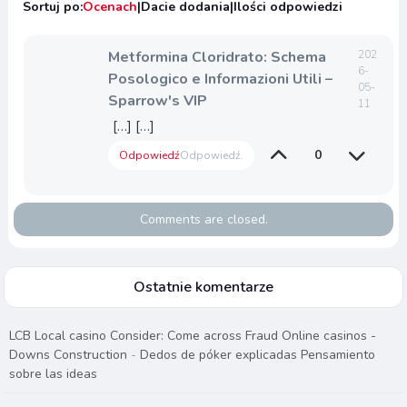
Sortuj po:
Ocenach
|
Dacie dodania
|
Ilości odpowiedzi
Metformina Cloridrato: Schema
202
6-
Posologico e Informazioni Utili –
05-
Sparrow's VIP
11
[…] […]
0
Odpowiedź
Odpowiedź.
Comments are closed.
Ostatnie komentarze
LCB Local casino Consider: Come across Fraud Online casinos -
Downs Construction
-
Dedos de póker explicadas Pensamiento
sobre las ideas