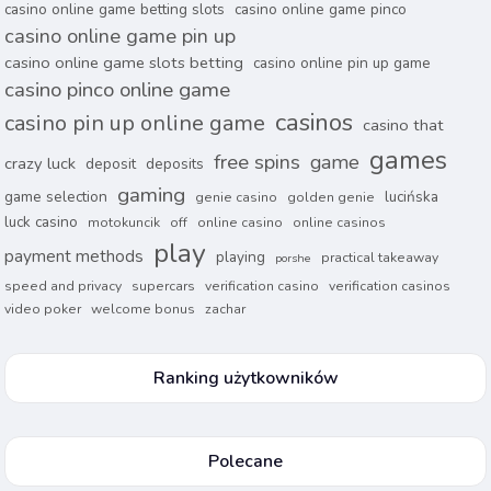
casino online game betting slots
casino online game pinco
casino online game pin up
casino online game slots betting
casino online pin up game
casino pinco online game
casinos
casino pin up online game
casino that
games
free spins
game
crazy luck
deposit
deposits
gaming
game selection
lucińska
genie casino
golden genie
luck casino
motokuncik
off
online casino
online casinos
play
payment methods
playing
practical takeaway
porshe
speed and privacy
supercars
verification casino
verification casinos
video poker
welcome bonus
zachar
Ranking użytkowników
Polecane