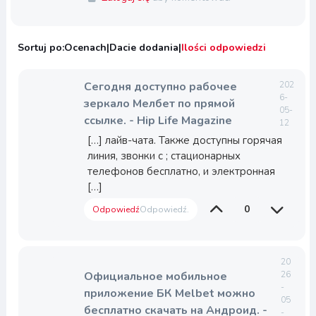
Sortuj po:
Ocenach
|
Dacie dodania
|
Ilości odpowiedzi
Сегодня доступно рабочее
202
6-
зеркало Мелбет по прямой
05-
ссылке. - Hip Life Magazine
12
[…] лайв-чата. Также доступны горячая
линия, звонки с ; стационарных
телефонов бесплатно, и электронная
[…]
0
Odpowiedź
Odpowiedź.
20
Официальное мобильное
26
-
приложение БК Melbet можно
05
бесплатно скачать на Андроид. -
-