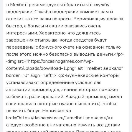
в Мелбет, рекомендуется обратиться в службу
поддержки. Служба поддержки поможет вам и
ответит на все ваши вопросы. Верификация прошла
быстро, а бонусы и акции оказались очень
интересными. Характерно, что дождитесь
завершения отыгрыша, когда средства будут
переведены с бонусного счета на основной; только
после этого можно безопасно выводить деньги.</p>
<img src="https://oncasinogames.com/wp-
content/uploads/download-1.png" alt="melbet зеркало"
border="0" align="left"> <p>Букмекерские конторы
устанавливают определенные условия для
активации промокодов, знание которых поможет
избежать разочарований. Каждый промокод имеет
свои правила (которые нужно выполнить), чтобы
получить бонус. Новичкам <a
href="https://dashamisura.ru/">melbet зеркало</a>
следует особенно внимательно изучить все детали