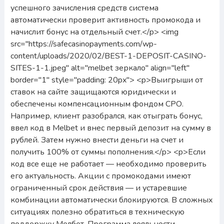
успешного зачисления средств система
автоматически проверит активность промокода и
начислит бонус на отдельный счет.</p> <img
src="https://safecasinopayments.com/wp-
content/uploads/2020/02/BEST-1-DEPOSIT-CASINO-
SITES-1-1.jpeg" alt="melbet зеркало" align="left"
border="1" style="padding: 20px"> <p>Выигрыши от
ставок на сайте защищаются юридически и
обеспечены компенсационным фондом СРО.
Например, клиент разобрался, как отыграть бонус,
ввел код в Melbet и внес первый депозит на сумму в
рублей. Затем нужно внести деньги на счет и
получить 100% от суммы пополнения.</p> <p>Если
код все еще не работает — необходимо проверить
его актуальность. Акции с промокодами имеют
ограниченный срок действия — и устаревшие
комбинации автоматически блокируются. В сложных
ситуациях полезно обратиться в техническую