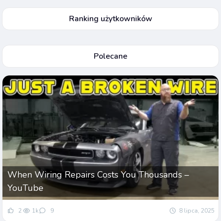
Ranking użytkowników
Polecane
When Wiring Repairs Costs You Thousands –
YouTube
2
1k
9
8 lipca, 2025