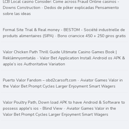
LCB Local casino Consider: Come across Fraud Online casinos -
Downs Construction
-
Dedos de póker explicadas Pensamiento
sobre las ideas
Formal Site Trial & Real money - BESTOM - Société industrielle de
produits alimentaires (SIPA)
-
Bono criancice 450 + 250 giros gratis
Valor Chicken Path Thrill Guide Ultimate Casino Games Book |
Reklámnyomtatás
-
Valor Bet Application Install Android os APK &
apple’s ios Authoritative Variation
Puerto Valor Fandom – obd2carsoft.com
-
Aviator Games Valor in
the Valor Bet Prompt Cycles Larger Enjoyment Smart Wagers
Valor Poultry Path, Down load APK to have Android & Software to
possess apple's ios - Blind View
-
Aviator Games Valor in the
Valor Bet Prompt Cycles Larger Enjoyment Smart Wagers