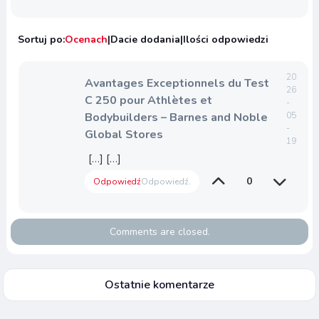
Sortuj po:
Ocenach
|
Dacie dodania
|
Ilości odpowiedzi
20
Avantages Exceptionnels du Test
26
C 250 pour Athlètes et
-
Bodybuilders – Barnes and Noble
05
-
Global Stores
19
[…] […]
0
Odpowiedź
Odpowiedź.
Comments are closed.
Ostatnie komentarze