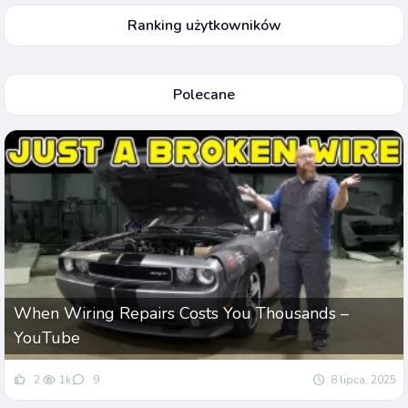
Ranking użytkowników
Polecane
When Wiring Repairs Costs You Thousands –
YouTube
2
1k
9
8 lipca, 2025