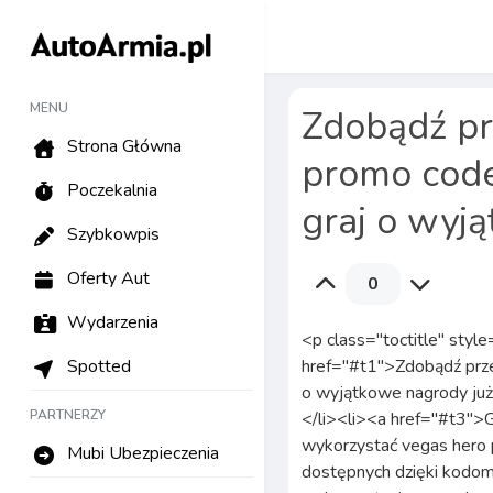
MENU
Zdobądź pr
Strona Główna
promo code 
Poczekalnia
graj o wyj
Szybkowpis
Oferty Aut
0
Wydarzenia
<p class="toctitle" style
Spotted
href="#t1">Zdobądź prze
o wyjątkowe nagrody już
PARTNERZY
</li><li><a href="#t3">
wykorzystać vegas hero
Mubi Ubezpieczenia
dostępnych dzięki kodo