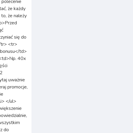
a polecenie
ać, że każdy
to, że należy
<p>Przed
ąć
zyniać się do
tr> <tr>
 bonusu</td>
 <td>Np. 40x
ęści
h2
ytaj uważnie
raj promocje,
ie
li> </ul>
większenie
owiedzialnie,
 wszystkim
cz do