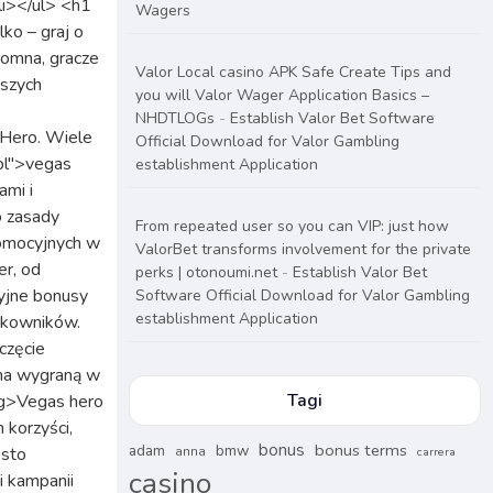
i></ul> <h1
Wagers
ko – graj o
romna, gracze
Valor Local casino APK Safe Create Tips and
jszych
you will Valor Wager Application Basics –
NHDTLOGs
-
Establish Valor Bet Software
 Hero. Wiele
Official Download for Valor Gambling
pl">vegas
establishment Application
ami i
o zasady
From repeated user so you can VIP: just how
romocyjnych w
ValorBet transforms involvement for the private
er, od
perks | otonoumi.net
-
Establish Valor Bet
cyjne bonusy
Software Official Download for Valor Gambling
establishment Application
ytkowników.
częcie
 na wygraną w
Tagi
ng>Vegas hero
 korzyści,
bonus
bonus terms
adam
bmw
ęsto
anna
carrera
casino
i kampanii