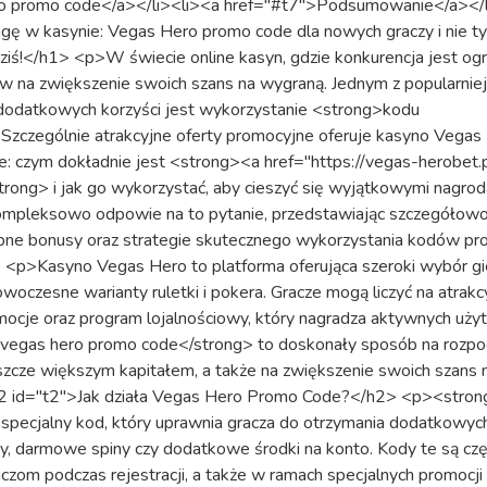
ro promo code</a></li><li><a href="#t7">Podsumowanie</a></l
ę w kasynie: Vegas Hero promo code dla nowych graczy i nie tyl
ziś!</h1> <p>W świecie online kasyn, gdzie konkurencja jest og
w na zwiększenie swoich szans na wygraną. Jednym z popularnie
odatkowych korzyści jest wykorzystanie <strong>kodu
Szczególnie atrakcyjne oferty promocyjne oferuje kasyno Vegas
e: czym dokładnie jest <strong><a href="https://vegas-herobet.
ong> i jak go wykorzystać, aby cieszyć się wyjątkowymi nagrod
ompleksowo odpowie na to pytanie, przedstawiając szczegółow
tępne bonusy oraz strategie skutecznego wykorzystania kodów p
 <p>Kasyno Vegas Hero to platforma oferująca szeroki wybór gi
woczesne warianty ruletki i pokera. Gracze mogą liczyć na atrak
mocje oraz program lojalnościowy, który nagradza aktywnych uż
vegas hero promo code</strong> to doskonały sposób na rozpo
szcze większym kapitałem, a także na zwiększenie swoich szans
<h2 id="t2">Jak działa Vegas Hero Promo Code?</h2> <p><stro
pecjalny kod, który uprawnia gracza do otrzymania dodatkowych
ny, darmowe spiny czy dodatkowe środki na konto. Kody te są cz
om podczas rejestracji, a także w ramach specjalnych promocji 