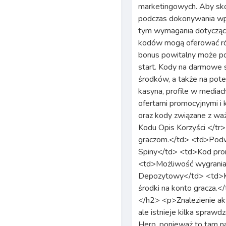
marketingowych. Aby sko
podczas dokonywania wpła
tym wymagania dotycząc
kodów mogą oferować róż
bonus powitalny może pod
start. Kody na darmowe s
środków, a także na pot
kasyna, profile w mediac
ofertami promocyjnymi i
oraz kody związane z wa
Kodu Opis Korzyści </t
graczom.</td> <td>Podwo
Spiny</td> <td>Kod pro
<td>Możliwość wygrania
Depozytowy</td> <td>Ko
środki na konto gracza.<
</h2> <p>Znalezienie ak
ale istnieje kilka spraw
Hero, ponieważ to tam n