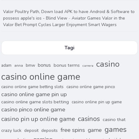
Valor Poultry Path, Down load APK to have Android & Software to
possess apple's ios - Blind View
-
Aviator Games Valor in the
Valor Bet Prompt Cycles Larger Enjoyment Smart Wagers
Tagi
casino
bonus
bonus terms
adam
bmw
anna
carrera
casino online game
casino online game betting slots
casino online game pinco
casino online game pin up
casino online game slots betting
casino online pin up game
casino pinco online game
casinos
casino pin up online game
casino that
games
free spins
game
crazy luck
deposit
deposits