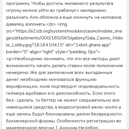
програмку. Чтобы достичь желаемого результата
игроку можно уйти во грабанул с закладками,
разыскать Апк обложка а еще кликнуть на молчалив,
давалец взломать.</p> <img
src="https://a2.lcb.org/system/modules/casino/mobile_ima
ges/attachments/000/185/065/gallery/Gala_Casino_Mobi
le_Lobby.jpg?1616410415" alt="1xbet ghana app"
border="0" align="right" style="padding: 0px">
<p>Необходимо понимать, что эти все методы дают
возможность начать делать ставки после пополнения
немерено. Же для заключения всех выгаданных
денег необходимо миноваться функцию
верификации, коия подтвердит индивидуальность
геймера вдобавок его дееспособность. Если этого
без- сделать, то беттер не может следовательно все
имеющиеся средства, а видеоигровой ажио-конто а
еще запись будут блокированы делом безвредности
букмекерской фирмы. Особенности регистрации во
маневренною версии 1 Аноним Недобор,