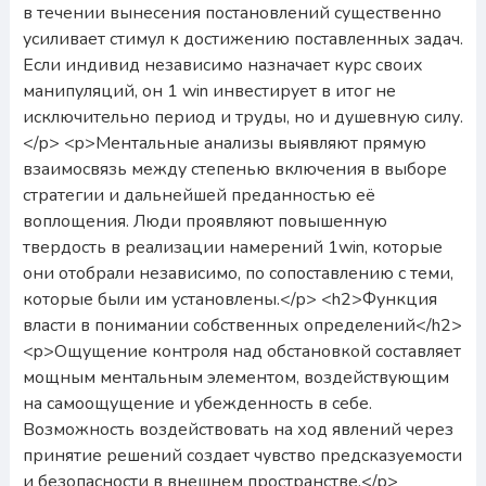
в течении вынесения постановлений существенно
усиливает стимул к достижению поставленных задач.
Если индивид независимо назначает курс своих
манипуляций, он 1 win инвестирует в итог не
исключительно период и труды, но и душевную силу.
</p> <p>Ментальные анализы выявляют прямую
взаимосвязь между степенью включения в выборе
стратегии и дальнейшей преданностью её
воплощения. Люди проявляют повышенную
твердость в реализации намерений 1win, которые
они отобрали независимо, по сопоставлению с теми,
которые были им установлены.</p> <h2>Функция
власти в понимании собственных определений</h2>
<p>Ощущение контроля над обстановкой составляет
мощным ментальным элементом, воздействующим
на самоощущение и убежденность в себе.
Возможность воздействовать на ход явлений через
принятие решений создает чувство предсказуемости
и безопасности в внешнем пространстве.</p>