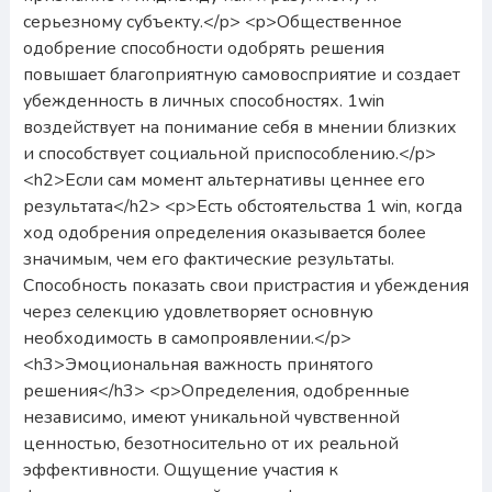
серьезному субъекту.</p> <p>Общественное
одобрение способности одобрять решения
повышает благоприятную самовосприятие и создает
убежденность в личных способностях. 1win
воздействует на понимание себя в мнении близких
и способствует социальной приспособлению.</p>
<h2>Если сам момент альтернативы ценнее его
результата</h2> <p>Есть обстоятельства 1 win, когда
ход одобрения определения оказывается более
значимым, чем его фактические результаты.
Способность показать свои пристрастия и убеждения
через селекцию удовлетворяет основную
необходимость в самопроявлении.</p>
<h3>Эмоциональная важность принятого
решения</h3> <p>Определения, одобренные
независимо, имеют уникальной чувственной
ценностью, безотносительно от их реальной
эффективности. Ощущение участия к