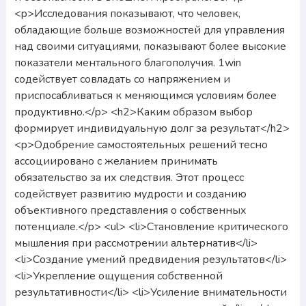
<p>Исследования показывают, что человек,
обладающие больше возможностей для управления
над своими ситуациями, показывают более высокие
показатели ментального благополучия. 1win
содействует совладать со напряжением и
приспосабливаться к меняющимся условиям более
продуктивно.</p> <h2>Каким образом выбор
формирует индивидуальную долг за результат</h2>
<p>Одобрение самостоятельных решений тесно
ассоциировано с желанием принимать
обязательство за их следствия. Этот процесс
содействует развитию мудрости и созданию
объективного представления о собственных
потенциале.</p> <ul> <li>Становление критического
мышления при рассмотрении альтернатив</li>
<li>Создание умений предвидения результатов</li>
<li>Укрепление ощущения собственной
результативности</li> <li>Усиление внимательности