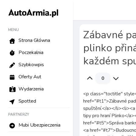
MENU
Zábavné pa
Strona Główna
plinko přin
Poczekalnia
každém spu
Szybkowpis
Oferty Aut
0
Wydarzenia
<p class="toctitle" style
Spotted
href="#t1">Zábavné padán
spuštění.</a></li><li><a
PARTNERZY
tipy pro hraní Plinko</a
href="#t5">Správa bankro
Mubi Ubezpieczenia
<a href="#t7">Budoucnos