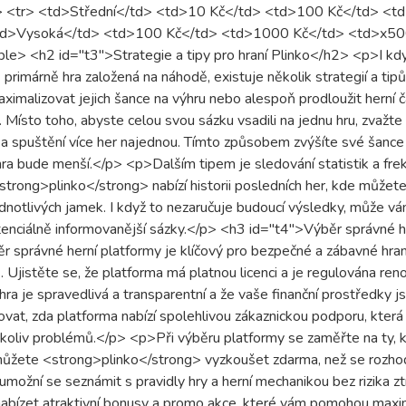
> <tr> <td>Střední</td> <td>10 Kč</td> <td>100 Kč</td> <t
<td>Vysoká</td> <td>100 Kč</td> <td>1000 Kč</td> <td>x50
e> <h2 id="t3">Strategie a tipy pro hraní Plinko</h2> <p>I kdy
rimárně hra založená na náhodě, existuje několik strategií a tipů
malizovat jejich šance na výhru nebo alespoň prodloužit herní č
. Místo toho, abyste celou svou sázku vsadili na jednu hru, zvažte
a spuštění více her najednou. Tímto způsobem zvýšíte své šance n
hra bude menší.</p> <p>Dalším tipem je sledování statistik a frek
<strong>plinko</strong> nabízí historii posledních her, kde můžete
jednotlivých jamek. I když to nezaručuje budoucí výsledky, může v
otenciálně informovanější sázky.</p> <h3 id="t4">Výběr správné h
správné herní platformy je klíčový pro bezpečné a zábavné hran
 Ujistěte se, že platforma má platnou licenci a je regulována r
 hra je spravedlivá a transparentní a že vaše finanční prostředky j
ovat, zda platforma nabízí spolehlivou zákaznickou podporu, kter
hkoliv problémů.</p> <p>Při výběru platformy se zaměřte na ty, k
 můžete <strong>plinko</strong> vyzkoušet zdarma, než se rozho
možní se seznámit s pravidly hry a herní mechanikou bez rizika zt
nabízet atraktivní bonusy a promo akce, které vám pomohou maxi