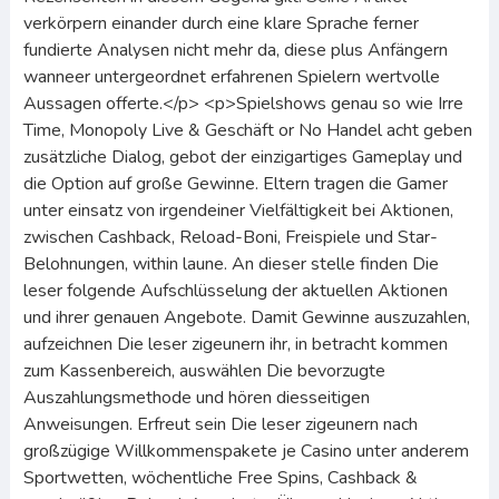
verkörpern einander durch eine klare Sprache ferner
fundierte Analysen nicht mehr da, diese plus Anfängern
wanneer untergeordnet erfahrenen Spielern wertvolle
Aussagen offerte.</p> <p>Spielshows genau so wie Irre
Time, Monopoly Live & Geschäft or No Handel acht geben
zusätzliche Dialog, gebot der einzigartiges Gameplay und
die Option auf große Gewinne. Eltern tragen die Gamer
unter einsatz von irgendeiner Vielfältigkeit bei Aktionen,
zwischen Cashback, Reload-Boni, Freispiele und Star-
Belohnungen, within laune. An dieser stelle finden Die
leser folgende Aufschlüsselung der aktuellen Aktionen
und ihrer genauen Angebote. Damit Gewinne auszuzahlen,
aufzeichnen Die leser zigeunern ihr, in betracht kommen
zum Kassenbereich, auswählen Die bevorzugte
Auszahlungsmethode und hören diesseitigen
Anweisungen. Erfreut sein Die leser zigeunern nach
großzügige Willkommenspakete je Casino unter anderem
Sportwetten, wöchentliche Free Spins, Cashback &