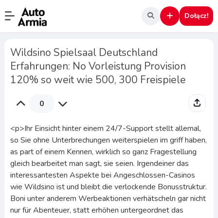
Dołącz!
Wildsino Spielsaal Deutschland
Erfahrungen: No Vorleistung Provision
120% so weit wie 500, 300 Freispiele
0
<p>Ihr Einsicht hinter einem 24/7-Support stellt allemal,
so Sie ohne Unterbrechungen weiterspielen im griff haben,
as part of einem Kennen, wirklich so ganz Fragestellung
gleich bearbeitet man sagt, sie seien. Irgendeiner das
interessantesten Aspekte bei Angeschlossen-Casinos
wie Wildsino ist und bleibt die verlockende Bonusstruktur.
Boni unter anderem Werbeaktionen verhätscheln gar nicht
nur für Abenteuer, statt erhöhen untergeordnet das