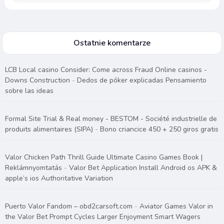
Ostatnie komentarze
LCB Local casino Consider: Come across Fraud Online casinos -
Downs Construction
-
Dedos de póker explicadas Pensamiento
sobre las ideas
Formal Site Trial & Real money - BESTOM - Société industrielle de
produits alimentaires (SIPA)
-
Bono criancice 450 + 250 giros gratis
Valor Chicken Path Thrill Guide Ultimate Casino Games Book |
Reklámnyomtatás
-
Valor Bet Application Install Android os APK &
apple’s ios Authoritative Variation
Puerto Valor Fandom – obd2carsoft.com
-
Aviator Games Valor in
the Valor Bet Prompt Cycles Larger Enjoyment Smart Wagers