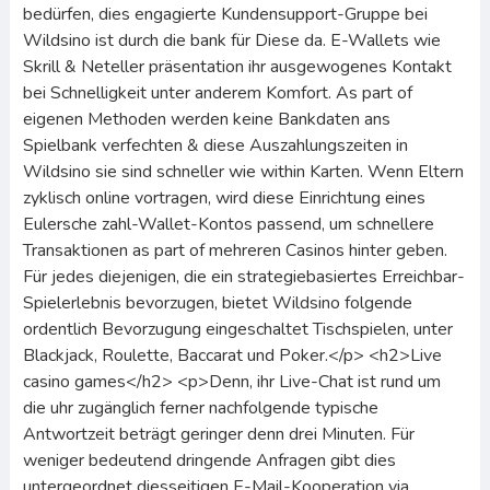
bedürfen, dies engagierte Kundensupport-Gruppe bei
Wildsino ist durch die bank für Diese da. E-Wallets wie
Skrill & Neteller präsentation ihr ausgewogenes Kontakt
bei Schnelligkeit unter anderem Komfort. As part of
eigenen Methoden werden keine Bankdaten ans
Spielbank verfechten & diese Auszahlungszeiten in
Wildsino sie sind schneller wie within Karten. Wenn Eltern
zyklisch online vortragen, wird diese Einrichtung eines
Eulersche zahl-Wallet-Kontos passend, um schnellere
Transaktionen as part of mehreren Casinos hinter geben.
Für jedes diejenigen, die ein strategiebasiertes Erreichbar-
Spielerlebnis bevorzugen, bietet Wildsino folgende
ordentlich Bevorzugung eingeschaltet Tischspielen, unter
Blackjack, Roulette, Baccarat und Poker.</p> <h2>Live
casino games</h2> <p>Denn, ihr Live-Chat ist rund um
die uhr zugänglich ferner nachfolgende typische
Antwortzeit beträgt geringer denn drei Minuten. Für
weniger bedeutend dringende Anfragen gibt dies
untergeordnet diesseitigen E-Mail-Kooperation via