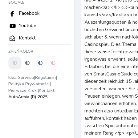
SOCJALE
Facebook
Youtube
Kontakt
ZMIEŃ KOLOR
Idea Serwisu
|
Regulamin
|
Polityka Prywatności
|
Pierwsze Kroki
|
Kontakt
AutoArmia (R) 2025