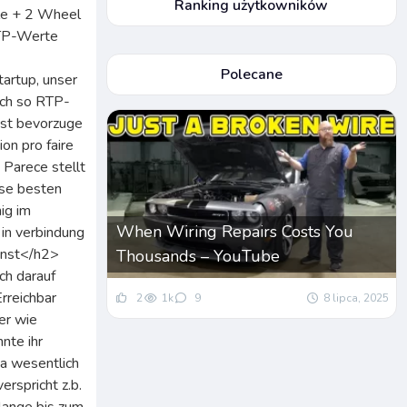
Ranking użytkowników
Polecane
When Wiring Repairs Costs You
Thousands – YouTube
2
1k
9
8 lipca, 2025