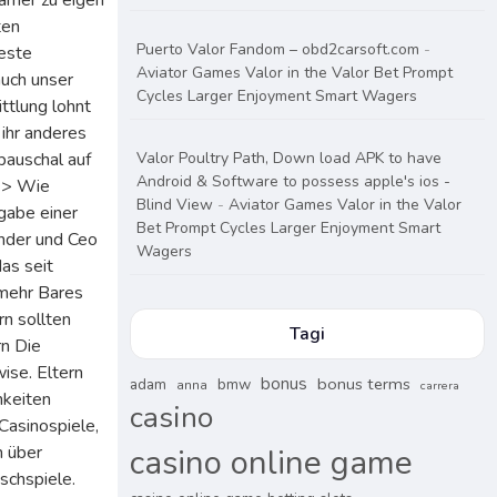
Puerto Valor Fandom – obd2carsoft.com
-
Aviator Games Valor in the Valor Bet Prompt
Cycles Larger Enjoyment Smart Wagers
Valor Poultry Path, Down load APK to have
Android & Software to possess apple's ios -
Blind View
-
Aviator Games Valor in the Valor
Bet Prompt Cycles Larger Enjoyment Smart
Wagers
Tagi
bonus
bonus terms
adam
bmw
anna
carrera
casino
casino online game