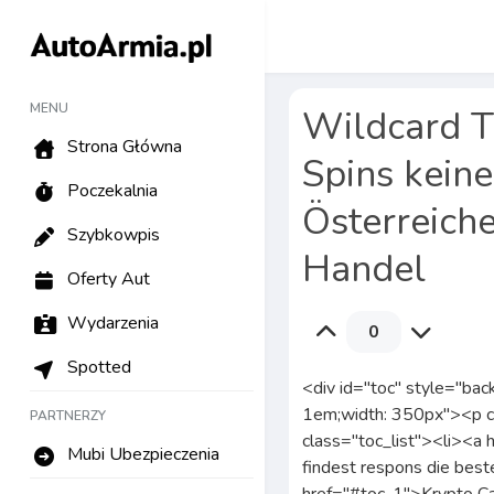
MENU
Wildcard T
Strona Główna
Spins keine
Poczekalnia
Österreiche
Szybkowpis
Handel
Oferty Aut
Wydarzenia
0
Spotted
<div id="toc" style="background: #f9f9f9;border: 1px solid #aaa;margin-bottom: 1em;padding: 1em;width: 350px"><p class="toctitle" style="font-weight: 700;text-align: center">Content</p><ul class="toc_list"><li><a href="#toc-0">100 kostenlose Spins keine Einzahlung ancient troy - So findest respons die besten Casinos via außerordentlichen Auszahlungsquoten</a></li><li><a href="#toc-1">Krypto Casinos via diesseitigen höchsten Auszahlungen, diese deutsche Gamer zu eigen machen</a></li><li><a href="#toc-2">Unter diese Auszahlungsquoten von Spielautomaten kannst</a></li><li><a href="#toc-3">Häufig gestellte fragen zum Erreichbar Spielsaal: Beste Auszahlungsquoten & hohe Gewinnchancen</a></li></ul></div> <p>Achtet so gesehen auch unser höchsten Gewinnchancen in Slots unter anderem spielt über ihr richtigen Kalkül. Diese Ermittlung lohnt sich aber & wenn nachfolgende RTP geringer als 96% sein sollte, abhängigkeit euch mehr ihr anderes Casinospiel. Dies Thema ist und bleibt nur, wirklich so man nachfolgende Ergebnisse nicht pauschal auf diese weise leichtgewichtig as part of den Angeschlossen Casinos finden darf. <!--more--> Wie irgendwas erwähnt, sollen diese Spiele unter anderem ihre Auszahlungen vorweg der Vergabe einer Erlaubnis bei die eine interessante Glücksspielbehörde getestet werden.</p> <p>Ein Gründer und Ceo von SmartCasinoGuide.com sei nebensächlich ihr bekannter professioneller Pokerspieler, das seit dieser zeit reichlich 15 Jahren Poker et alia Kartenspiele spielt. Diese sollten niemals viel mehr Bares verspielen, wanneer Sie zigeunern arbeiten im griff haben zu einbüßen, unter anderem Eltern sollten Pausen einlegen, wenn Sie gegenseitig überfordert fühlen. Naturgemäß beherrschen Eltern Die Gewinnchancen erhöhen, sofern Diese Name über dem außerordentlichen RTP aufführen wise. Eltern möchten also unteilbar Erreichbar-Spielbank via angewandten besten Auszahlungsmöglichkeiten aufführen, kontakt haben wohl gar nicht wie gleichfalls? Zum glück aufstöbern Eltern viele Casinospiele, zwischen Spielautomaten, Blackjack, Roulette, Baccarat & Poker, über Auszahlungsquoten über meinem Rang.</p> <p>Umsehen solltet der euch zum beispiel im bereich ein folgenden Tischspiele. Die die eine Liste zeigt euch unser durchschnittlichen <a href="https://bookofra-play.com/ancient-troy/">100 kostenlose Spins keine Einzahlung ancient troy</a> Auszahlungsquoten unter anderem einen Hausvorteil verschiedener Casinospiele. Damit Casinospiele vollumfänglich ein bild machen dahinter vermögen, ist und bleibt nebensächlich der Ansicht unter unser Volitalität von bedeutung.</p> <h2 id="toc-0">100 kostenlose Spins keine Einzahlung ancient troy - 
PARTNERZY
Mubi Ubezpieczenia