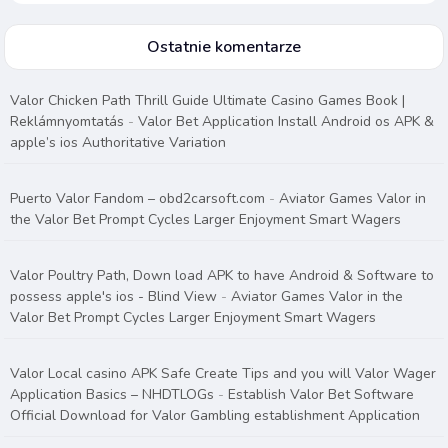
Ostatnie komentarze
Valor Chicken Path Thrill Guide Ultimate Casino Games Book |
Reklámnyomtatás
-
Valor Bet Application Install Android os APK &
apple’s ios Authoritative Variation
Puerto Valor Fandom – obd2carsoft.com
-
Aviator Games Valor in
the Valor Bet Prompt Cycles Larger Enjoyment Smart Wagers
Valor Poultry Path, Down load APK to have Android & Software to
possess apple's ios - Blind View
-
Aviator Games Valor in the
Valor Bet Prompt Cycles Larger Enjoyment Smart Wagers
Valor Local casino APK Safe Create Tips and you will Valor Wager
Application Basics – NHDTLOGs
-
Establish Valor Bet Software
Official Download for Valor Gambling establishment Application