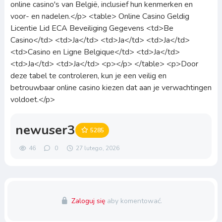
newuser3
5285
46
0
27 lutego, 2026
Zaloguj się
aby komentować.