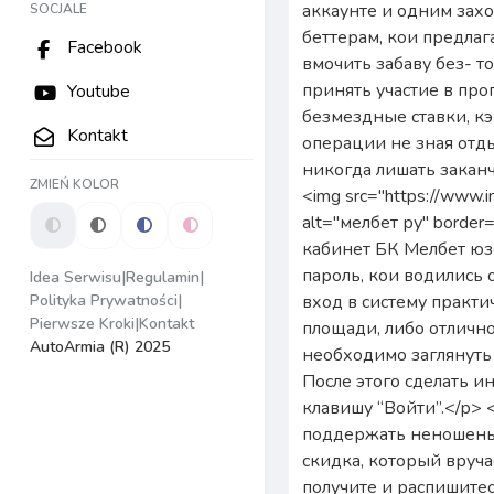
аккаунте и одним зах
SOCJALE
беттерам, кои предлаг
Facebook
вмочить забаву без- 
принять участие в пр
Youtube
безмездные ставки, к
Kontakt
операции не зная отд
никогда лишать заканч
ZMIEŃ KOLOR
<img src="https://www.
alt="мелбет ру" border
кабинет БК Мелбет юзе
пароль, кои водились
Idea Serwisu
|
Regulamin
|
Polityka Prywatności
|
вход в систему практ
Pierwsze Kroki
|
Kontakt
площади, либо отлично
AutoArmia (R) 2025
необходимо заглянуть
После этого сделать 
клавишу “Войти”.</p>
поддержать неношеным
скидка, который вруч
получите и распишитес