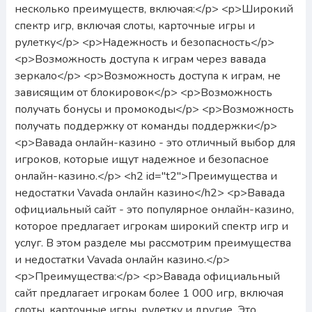
несколько преимуществ, включая:</p> <p>Широкий
спектр игр, включая слоты, карточные игры и
рулетку</p> <p>Надежность и безопасность</p>
<p>Возможность доступа к играм через вавада
зеркало</p> <p>Возможность доступа к играм, не
зависящим от блокировок</p> <p>Возможность
получать бонусы и промокоды</p> <p>Возможность
получать поддержку от команды поддержки</p>
<p>Вавада онлайн-казино - это отличный выбор для
игроков, которые ищут надежное и безопасное
онлайн-казино.</p> <h2 id="t2">Преимущества и
недостатки Vavada онлайн казино</h2> <p>Вавада
официальный сайт - это популярное онлайн-казино,
которое предлагает игрокам широкий спектр игр и
услуг. В этом разделе мы рассмотрим преимущества
и недостатки Vavada онлайн казино.</p>
<p>Преимущества:</p> <p>Вавада официальный
сайт предлагает игрокам более 1 000 игр, включая
слоты, карточные игры, рулетку и другие. Это