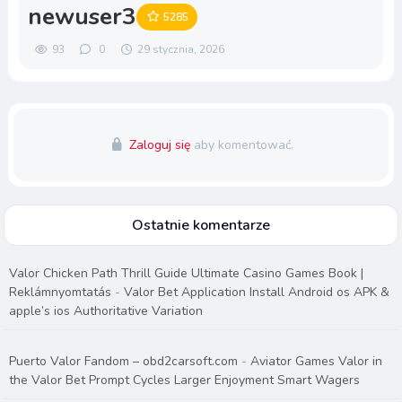
newuser3
5285
93
0
29 stycznia, 2026
Zaloguj się
aby komentować.
Ostatnie komentarze
Valor Chicken Path Thrill Guide Ultimate Casino Games Book |
Reklámnyomtatás
-
Valor Bet Application Install Android os APK &
apple’s ios Authoritative Variation
Puerto Valor Fandom – obd2carsoft.com
-
Aviator Games Valor in
the Valor Bet Prompt Cycles Larger Enjoyment Smart Wagers