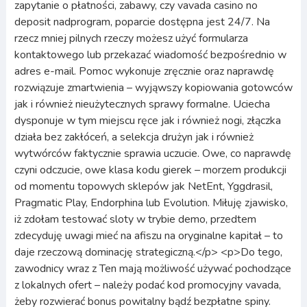
zapytanie o płatności, zabawy, czy vavada casino no
deposit nadprogram, poparcie dostępna jest 24/7. Na
rzecz mniej pilnych rzeczy możesz użyć formularza
kontaktowego lub przekazać wiadomość bezpośrednio w
adres e-mail. Pomoc wykonuje zręcznie oraz naprawdę
rozwiązuje zmartwienia – wyjąwszy kopiowania gotowców
jak i również nieużytecznych sprawy formalne. Uciecha
dysponuje w tym miejscu ręce jak i również nogi, złączka
działa bez zakłóceń, a selekcja drużyn jak i również
wytwórców faktycznie sprawia uczucie. Owe, co naprawdę
czyni odczucie, owe klasa kodu gierek – morzem produkcji
od momentu topowych sklepów jak NetEnt, Yggdrasil,
Pragmatic Play, Endorphina lub Evolution. Miłuję zjawisko,
iż zdołam testować sloty w trybie demo, przedtem
zdecyduję uwagi mieć na afiszu na oryginalne kapitał – to
daje rzeczową dominację strategiczną.</p> <p>Do tego,
zawodnicy wraz z Ten mają możliwość używać pochodzące
z lokalnych ofert – należy podać kod promocyjny vavada,
żeby rozwierać bonus powitalny bądź bezpłatne spiny.