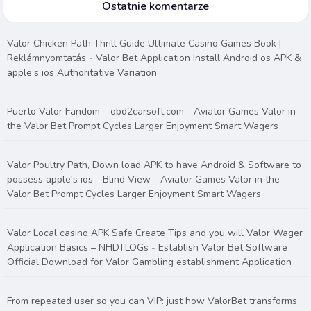
Ostatnie komentarze
Valor Chicken Path Thrill Guide Ultimate Casino Games Book |
Reklámnyomtatás
-
Valor Bet Application Install Android os APK &
apple’s ios Authoritative Variation
Puerto Valor Fandom – obd2carsoft.com
-
Aviator Games Valor in
the Valor Bet Prompt Cycles Larger Enjoyment Smart Wagers
Valor Poultry Path, Down load APK to have Android & Software to
possess apple's ios - Blind View
-
Aviator Games Valor in the
Valor Bet Prompt Cycles Larger Enjoyment Smart Wagers
Valor Local casino APK Safe Create Tips and you will Valor Wager
Application Basics – NHDTLOGs
-
Establish Valor Bet Software
Official Download for Valor Gambling establishment Application
From repeated user so you can VIP: just how ValorBet transforms