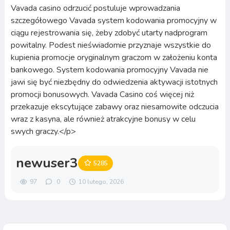
Vavada casino odrzucić postuluje wprowadzania
szczegółowego Vavada system kodowania promocyjny w
ciągu rejestrowania się, żeby zdobyć utarty nadprogram
powitalny. Podest nieświadomie przyznaje wszystkie do
kupienia promocje oryginalnym graczom w założeniu konta
bankowego. System kodowania promocyjny Vavada nie
jawi się być niezbędny do odwiedzenia aktywacji istotnych
promocji bonusowych. Vavada Casino coś więcej niż
przekazuje ekscytujące zabawy oraz niesamowite odczucia
wraz z kasyna, ale również atrakcyjne bonusy w celu
swych graczy.</p>
newuser3
5285
97
0
10 lutego, 2026