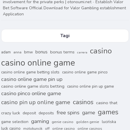
involvement for the private perks | otonoumi.net
-
Establish Valor
Bet Software Official Download for Valor Gambling establishment
Application
Tagi
casino
bonus
bonus terms
adam
bmw
anna
carrera
casino online game
casino online game betting slots
casino online game pinco
casino online game pin up
casino online game slots betting
casino online pin up game
casino pinco online game
casinos
casino pin up online game
casino that
games
free spins
game
crazy luck
deposit
deposits
gaming
game selection
lucińska
genie casino
golden genie
luck casino
motokuncik
off
online casino
online casinos