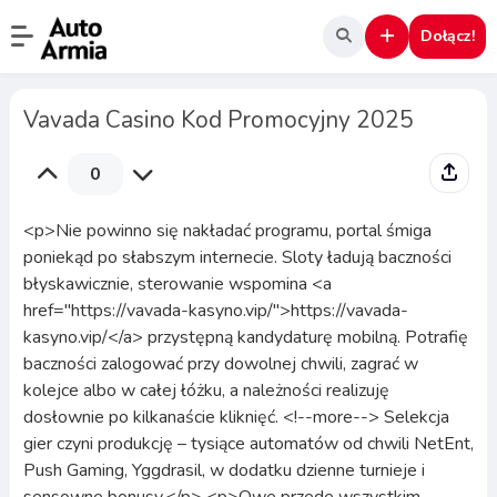
Dołącz!
Vavada Casino Kod Promocyjny 2025
0
<p>Nie powinno się nakładać programu, portal śmiga
poniekąd po słabszym internecie. Sloty ładują baczności
błyskawicznie, sterowanie wspomina <a
href="https://vavada-kasyno.vip/">https://vavada-
kasyno.vip/</a> przystępną kandydaturę mobilną. Potrafię
baczności zalogować przy dowolnej chwili, zagrać w
kolejce albo w całej łóżku, a należności realizuję
dosłownie po kilkanaście kliknięć. <!--more--> Selekcja
gier czyni produkcję – tysiące automatów od chwili NetEnt,
Push Gaming, Yggdrasil, w dodatku dzienne turnieje i