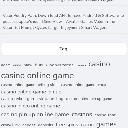
Valor Poultry Path, Down load APK to have Android & Software to
possess apple's ios - Blind View
-
Aviator Games Valor in the
Valor Bet Prompt Cycles Larger Enjoyment Smart Wagers
Tagi
casino
bonus
bonus terms
adam
bmw
anna
carrera
casino online game
casino online game betting slots
casino online game pinco
casino online game pin up
casino online game slots betting
casino online pin up game
casino pinco online game
casinos
casino pin up online game
casino that
games
free spins
game
crazy luck
deposit
deposits