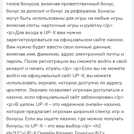
типов бонусов, включая приветственный бонус,
бонус за депозит и бонус за рефералов. Бонусы
могут быть использованы для игры на любые игры,
включая слоты, карточные игры и рулетку.</p>
<p>Для входа в UP-X вам нужно
зарегистрироваться на официальном сайте казино.
Вам нужно будет ввести свои личные данные,
включая имя, фамилию, адрес электронной почты и
пароль. После регистрации вы сможете войти в свой
аккаунт и начать играть.</p> <p>Если вы не можете
войти на официальный сайт UP-X, вы можете
использовать зеркало, которое доступно по адресу
upx.mirror. Зеркало позволяет игрокам доступаться к
казино, если официальный сайт заблокирован.</p>
<p>В целом, UP-X – это надежное онлайн-казино,
которое предлагает игрокам широкий спектр игр и
бонусы. Если вы ищете казино, где можно получать
бонусы, то UP-X – это ваш выбор.</p> <h2
id="t1">UP-X Онлайн Казино: Бонусы</h2>