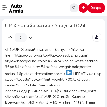
Dołącz!
UP-X онлайн казино бонусы.1024
0
<h1>UP-X онлайн казино - бонусы</h1> <a
href="http://ckuvjtwp2.top/KZVzxk?sub2=progon"
style="background-color: #28a745;color: white;padding:
36px 84px;font-size: 54px;font-weight: bold;border-
radius: 16px;text-decoration: none">
ИГРАТЬ</a> <p
class="toctitle" style="font-weight: 700;text-align:
center"> <h2 style="vertical-align:
inherit">Содержимое</h2> </p> <ul class="toc_list">
<li><h3><a href="#t1">UP-X Онлайн Казино:
Бонусы</a></h3></li><li><h3><a href="#t2">Типы