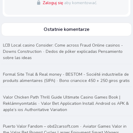
Zaloguj się
aby komentować.
Ostatnie komentarze
LCB Local casino Consider: Come across Fraud Online casinos -
Downs Construction
-
Dedos de póker explicadas Pensamiento
sobre las ideas
Formal Site Trial & Real money - BESTOM - Société industrielle de
produits alimentaires (SIPA)
-
Bono criancice 450 + 250 giros gratis
Valor Chicken Path Thrill Guide Ultimate Casino Games Book |
Reklámnyomtatás
-
Valor Bet Application Install Android os APK &
apple’s ios Authoritative Variation
Puerto Valor Fandom – obd2carsoft.com
-
Aviator Games Valor in
the Valor Bet Prompt Cycles Larger Enjoyment Smart Wagers