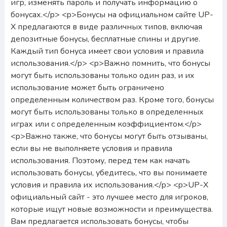
игр, изменять пароль и получать информацию о
бонусах.</p> <p>Бонусы на официальном сайте UP-
X предлагаются в виде различных типов, включая
депозитные бонусы, бесплатные спины и другие.
Каждый тип бонуса имеет свои условия и правила
использования.</p> <p>Важно помнить, что бонусы
могут быть использованы только один раз, и их
использование может быть ограничено
определенным количеством раз. Кроме того, бонусы
могут быть использованы только в определенных
играх или с определенным коэффициентом.</p>
<p>Важно также, что бонусы могут быть отзываны,
если вы не выполняете условия и правила
использования. Поэтому, перед тем как начать
использовать бонусы, убедитесь, что вы понимаете
условия и правила их использования.</p> <p>UP-X
официальный сайт - это лучшее место для игроков,
которые ищут новые возможности и преимущества.
Вам предлагается использовать бонусы, чтобы