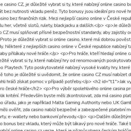
ine casino CZ, je důležité vybrat si ty, které nabízejí online casino 
rát bez nutnosti vkladu peněz. Tyto bonusy jsou ideální pro nové hr
sino bez finančních rizik. Mezi nejlepší casino online v České republ
lu her, včetně slotů, rulety, blackjacku a dalších.</p> <p>Je důleži
o CZ musí splňovat přísné bezpečnostní standardy, aby zajistily o
Proto je důležité vybrat si online casino, které má dobrou pověst 
 Některé z nejlepších casino online v České republice nabízejí t
aby přilákaly nové hráče.</p> <p>Pro hráče, kteří hledají online c
ležité vybrat si ty, které nabízejí hry od renomovaných poskytovate
 Playtech. Tyto poskytovatelé nabízejí vysoké kvality hry, které
 toho je důležité si uvědomit, že online casino CZ musí nabízet 
ohli hráči získat pomoc v případě potřeby.</p> <h2 id="t1">Jak v
 pro české hráče</h2> <p>Pro výběr spolehlivého online casina p
lik kritérií. Především byste měli zkontrolovat, zda má casino plat
o úřadu, jako je například Malta Gaming Authority nebo UK Gamb
ěli ověřit, zda casino nabízí bezpečné a zabezpečené platební m
karty, e-wallety nebo bankovní převody.</p> <p>Dalším důležitým
ino bonus bez vkladu, který může být lákavý pro nové hráče. Také 
nabízí online casino cz verze, která je přizpůsobena českým hráčům