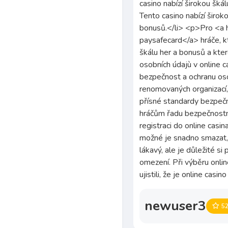
casino nabízí širokou šká
Tento casino nabízí širok
bonusů.</li> <p>Pro <a h
paysafecard</a> hráče, kte
škálu her a bonusů a kte
osobních údajù v online 
bezpečnost a ochranu osob
renomovaných organizací, 
přísné standardy bezpečno
hráčům řadu bezpečnostní
registraci do online casi
možné je snadno smazat, 
lákavý, ale je důležité si
omezení. Při výběru onlin
ujistili, že je online cas
newuser3
52