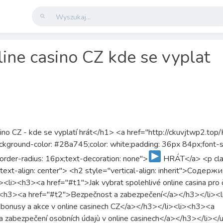
ine casino CZ kde se vyplat
no CZ - kde se vyplatí hrát</h1> <a href="http://ckuvjtwp2.top
kground-color: #28a745;color: white;padding: 36px 84px;font-s
order-radius: 16px;text-decoration: none">
HRÁT</a> <p clas
text-align: center"> <h2 style="vertical-align: inherit">Содер
"><li><h3><a href="#t1">Jak vybrat spolehlivé online casina pro
><h3><a href="#t2">Bezpečnost a zabezpečení</a></h3></li><
í bonusy a akce v online casinech CZ</a></h3></li><li><h3><a
 zabezpečení osobních údajù v online casinech</a></h3></li></u