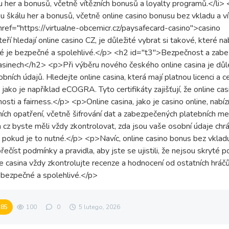
lu her a bonusů, včetně vítězních bonusů a loyalty programů.</li>
ou škálu her a bonusů, včetně online casino bonusu bez vkladu a ví
ref="https://virtualne-obcemicr.cz/paysafecard-casino">casino
ří hledají online casino CZ, je důležité vybrat si takové, které na
ré je bezpečné a spolehlivé.</p> <h2 id="t3">Bezpečnost a zab
casinech</h2> <p>Při výběru nového českého online casina je důl
ních údajů. Hledejte online casina, která mají platnou licenci a ce
jako je například eCOGRA. Tyto certifikáty zajišťují, že online cas
sti a fairness.</p> <p>Online casina, jako je casino online, nabí
ch opatření, včetně šifrování dat a zabezpečených platebních me
na cz byste měli vždy zkontrolovat, zda jsou vaše osobní údaje chr
pokud je to nutné.</p> <p>Navíc, online casino bonus bez vkla
 přečíst podmínky a pravidla, aby jste se ujistili, že nejsou skryté
e casina vždy zkontrolujte recenze a hodnocení od ostatních hráč
ino bezpečné a spolehlivé.</p>
85
100
0
5 lutego, 2026