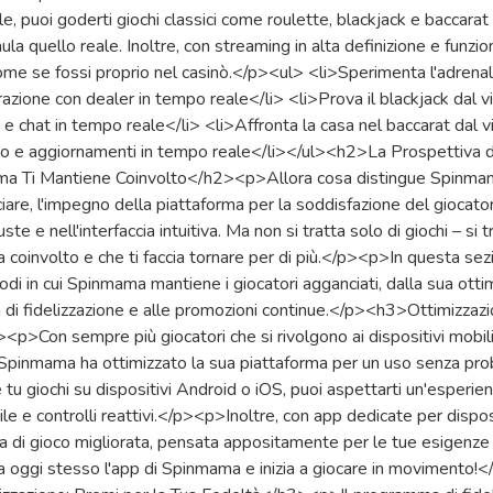
le, puoi goderti giochi classici come roulette, blackjack e baccarat 
la quello reale. Inoltre, con streaming in alta definizione e funzion
 come se fossi proprio nel casinò.</p><ul> <li>Sperimenta l'adrenal
razione con dealer in tempo reale</li> <li>Prova il blackjack dal v
 e chat in tempo reale</li> <li>Affronta la casa nel baccarat dal v
o e aggiornamenti in tempo reale</li></ul><h2>La Prospettiva d
a Ti Mantiene Coinvolto</h2><p>Allora cosa distingue Spinmama
iare, l'impegno della piattaforma per la soddisfazione del giocato
ste e nell'interfaccia intuitiva. Ma non si tratta solo di giochi – si t
a coinvolto e che ti faccia tornare per di più.</p><p>In questa sez
di in cui Spinmama mantiene i giocatori agganciati, dalla sua otti
di fidelizzazione e alle promozioni continue.</p><h3>Ottimizzaz
>Con sempre più giocatori che si rivolgono ai dispositivi mobili 
, Spinmama ha ottimizzato la sua piattaforma per un uso senza pro
tu giochi su dispositivi Android o iOS, puoi aspettarti un'esperien
ile e controlli reattivi.</p><p>Inoltre, con app dedicate per dispos
a di gioco migliorata, pensata appositamente per le tue esigenze 
a oggi stesso l'app di Spinmama e inizia a giocare in movimento!<