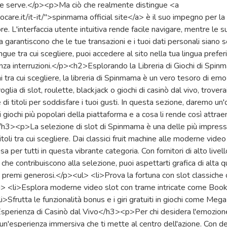
he serve.</p><p>Ma ciò che realmente distingue <a
care.it/it-it/">spinmama official site</a> è il suo impegno per la
e. L'interfaccia utente intuitiva rende facile navigare, mentre le 
za garantiscono che le tue transazioni e i tuoi dati personali siano
ingue tra cui scegliere, puoi accedere al sito nella tua lingua prefer
enza interruzioni.</p><h2>Esplorando la Libreria di Giochi di Sp
tra cui scegliere, la libreria di Spinmama è un vero tesoro di emo
oglia di slot, roulette, blackjack o giochi di casinò dal vivo, trovera
i titoli per soddisfare i tuoi gusti. In questa sezione, daremo un'
 giochi più popolari della piattaforma e a cosa li rende così attrae
h3><p>La selezione di slot di Spinmama è una delle più impressi
itoli tra cui scegliere. Dai classici fruit machine alle moderne video
sa per tutti in questa vibrante categoria. Con fornitori di alto live
e contribuiscono alla selezione, puoi aspettarti grafica di alta qu
premi generosi.</p><ul> <li>Prova la fortuna con slot classiche
li> <li>Esplora moderne video slot con trame intricate come Boo
Sfrutta le funzionalità bonus e i giri gratuiti in giochi come Mega
sperienza di Casinò dal Vivo</h3><p>Per chi desidera l'emozion
un'esperienza immersiva che ti mette al centro dell'azione. Con de