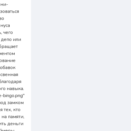
ини-
зоваться
во
нуса
, чего
 депо или
обращает
ментом
тование
добавок
есвенная
благодаря
го навыка.
e-bingo.png"
 под замком
 тех, кто
на памяти,
ить деньги
еймеры