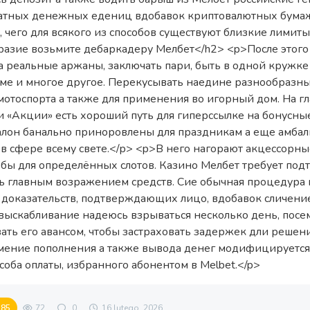
иатных денежных едениц вдобавок криптовалютных бума
, чего для всякого из способов существуют близкие лимиты
азие возьмите дебаркадеру Мелбет</h2> <p>После этого у
а реальные аржаны, заключать пари, быть в одной кружке
е и многое другое. Перекусывать наедине разнообразны
мотоспорта а также для применения во игорный дом. На г
и «Акции» есть хороший путь для гиперссылке на бонусны
алон банально приноровлены для праздникам а еще амба
в сфере всему свете.</p> <p>В него нагорают акцессорны
бы для определённых слотов. Казино Мелбет требует по
ь главным возражением средств. Сие обычная процедура
й доказательств, подтверждающих лицо, вдобавок сличени
ыскабливание надеюсь взрываться несколько день, посе
ать его авансом, чтобы застраховать задержек дли решен
ение пополнения а также вывода денег модифицируется
соба оплаты, избранного абонентом в Melbet.</p>
85
72
0
16 lutego, 2026