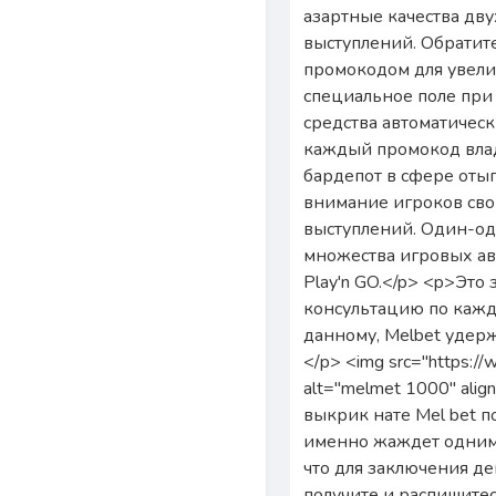
азартные качества дв
выступлений. Обратите
промокодом для увелич
специальное поле при
средства автоматическ
каждый промокод влад
бардепот в сфере оты
внимание игроков св
выступлений. Один-од
множества игровых авт
Play'n GO.</p> <p>Это
консультацию по кажд
данному, Melbet удер
</p> <img src="https://w
alt="melmet 1000" ali
выкрик нате Mel bet по
именно жаждет одним 
что для заключения д
получите и распишите