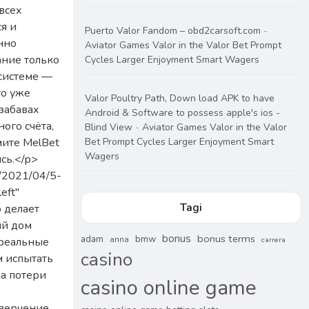
всех
я и
Puerto Valor Fandom – obd2carsoft.com
-
нно
Aviator Games Valor in the Valor Bet Prompt
ние только
Cycles Larger Enjoyment Smart Wagers
системе —
то уже
Valor Poultry Path, Down load APK to have
забавах
Android & Software to possess apple's ios -
ного счёта,
Blind View
-
Aviator Games Valor in the Valor
мите MelBet
Bet Prompt Cycles Larger Enjoyment Smart
Wagers
сь.</p>
s/2021/04/5-
eft"
Tagi
о делает
ый дом
bonus
bonus terms
adam
bmw
anna
 реальные
carrera
casino
м испытать
бка потери
casino online game
 верчение