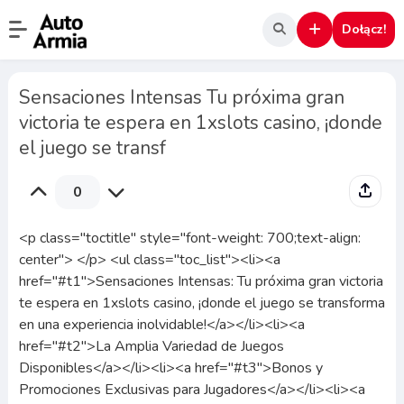
Dołącz!
Sensaciones Intensas Tu próxima gran
victoria te espera en 1xslots casino, ¡donde
el juego se transf
0
<p class="toctitle" style="font-weight: 700;text-align:
center"> </p> <ul class="toc_list"><li><a
href="#t1">Sensaciones Intensas: Tu próxima gran victoria
te espera en 1xslots casino, ¡donde el juego se transforma
en una experiencia inolvidable!</a></li><li><a
href="#t2">La Amplia Variedad de Juegos
Disponibles</a></li><li><a href="#t3">Bonos y
Promociones Exclusivas para Jugadores</a></li><li><a