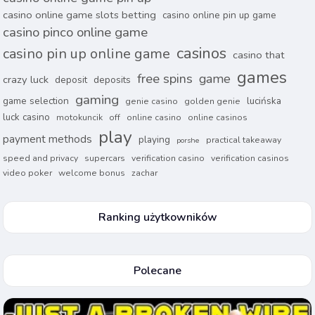
casino online game slots betting
casino online pin up game
casino pinco online game
casinos
casino pin up online game
casino that
games
free spins
game
crazy luck
deposit
deposits
gaming
game selection
lucińska
genie casino
golden genie
luck casino
motokuncik
off
online casino
online casinos
play
payment methods
playing
practical takeaway
porshe
speed and privacy
supercars
verification casino
verification casinos
video poker
welcome bonus
zachar
Ranking użytkowników
Polecane