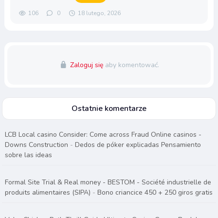
106
0
18 lutego, 2026
Zaloguj się
aby komentować.
Ostatnie komentarze
LCB Local casino Consider: Come across Fraud Online casinos -
Downs Construction
-
Dedos de póker explicadas Pensamiento
sobre las ideas
Formal Site Trial & Real money - BESTOM - Société industrielle de
produits alimentaires (SIPA)
-
Bono criancice 450 + 250 giros gratis