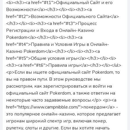
<li><h3><a href="#t1">Официальный Сайт и его
Возможности</a></h3></li><li><h3><a
href="#t2">Возможности Официального Сайта</a>
</h3></li><li><h3><a href="#t3">Процесс
Регистрации и Входа в Онлайн-Казино
Pokerdom</a></h3></li><li><h3><a
href="#t4">Правила и Условия Игры в Онлайн-
Казино Pokerdom</a></h3></li><li><h3><a
href="#t5">Общие условия игры</a></h3></li><li>
<h3><a href="#t6">Правила игры</a></h3></li></ul>
<p>Если вы ищете официальный сайт Pokerdom, то
вы на правом пути. В этом руководстве мы
рассмотрим, как зарегистрироваться и войти на
официальный сайт Pokerdom, а также ответим на
некоторые часто задаваемые вопросы.</p> <p><a
href="https://www.campnibble.com/">покердом</a> -
это популярное онлайн-казино, которое предлагает
игрокам широкий спектр игр, включая покер,
рулетку, слоты и другие. Если вы хотите начать