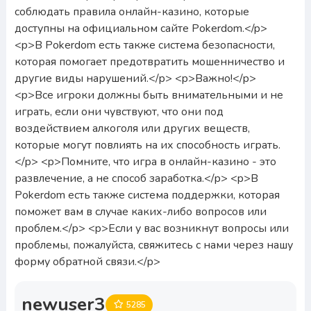
соблюдать правила онлайн-казино, которые
доступны на официальном сайте Pokerdom.</p>
<p>В Pokerdom есть также система безопасности,
которая помогает предотвратить мошенничество и
другие виды нарушений.</p> <p>Важно!</p>
<p>Все игроки должны быть внимательными и не
играть, если они чувствуют, что они под
воздействием алкоголя или других веществ,
которые могут повлиять на их способность играть.
</p> <p>Помните, что игра в онлайн-казино - это
развлечение, а не способ заработка.</p> <p>В
Pokerdom есть также система поддержки, которая
поможет вам в случае каких-либо вопросов или
проблем.</p> <p>Если у вас возникнут вопросы или
проблемы, пожалуйста, свяжитесь с нами через нашу
форму обратной связи.</p>
newuser3
5285