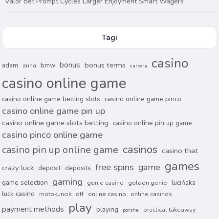
Valor Bet Prompt Cycles Larger Enjoyment Smart Wagers
Tagi
casino
bonus
bonus terms
adam
bmw
anna
carrera
casino online game
casino online game betting slots
casino online game pinco
casino online game pin up
casino online game slots betting
casino online pin up game
casino pinco online game
casinos
casino pin up online game
casino that
games
free spins
game
crazy luck
deposit
deposits
gaming
game selection
lucińska
genie casino
golden genie
luck casino
motokuncik
off
online casino
online casinos
play
payment methods
playing
practical takeaway
porshe