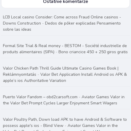
Ostatnie komentarze
LCB Local casino Consider: Come across Fraud Online casinos -
Downs Construction
-
Dedos de póker explicadas Pensamiento
sobre las ideas
Formal Site Trial & Real money - BESTOM - Société industrielle de
produits alimentaires (SIPA)
-
Bono criancice 450 + 250 giros gratis
Valor Chicken Path Thrill Guide Ultimate Casino Games Book |
Reklámnyomtatás
-
Valor Bet Application Install Android os APK &
apple’s ios Authoritative Variation
Puerto Valor Fandom – obd2carsoft.com
-
Aviator Games Valor in
the Valor Bet Prompt Cycles Larger Enjoyment Smart Wagers
Valor Poultry Path, Down load APK to have Android & Software to
possess apple's ios - Blind View
-
Aviator Games Valor in the