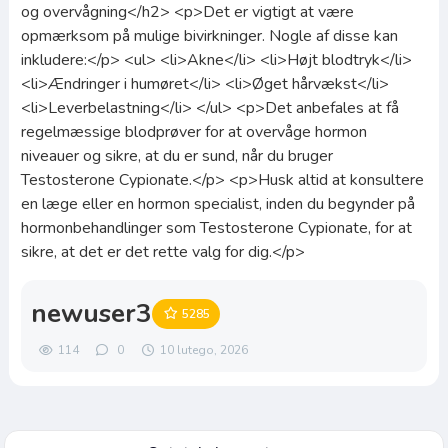
og overvågning</h2> <p>Det er vigtigt at være
opmærksom på mulige bivirkninger. Nogle af disse kan
inkludere:</p> <ul> <li>Akne</li> <li>Højt blodtryk</li>
<li>Ændringer i humøret</li> <li>Øget hårvækst</li>
<li>Leverbelastning</li> </ul> <p>Det anbefales at få
regelmæssige blodprøver for at overvåge hormon
niveauer og sikre, at du er sund, når du bruger
Testosterone Cypionate.</p> <p>Husk altid at konsultere
en læge eller en hormon specialist, inden du begynder på
hormonbehandlinger som Testosterone Cypionate, for at
sikre, at det er det rette valg for dig.</p>
newuser3
5285
114
0
10 lutego, 2026