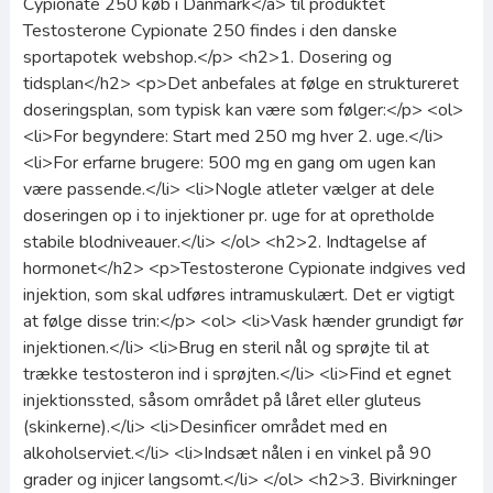
Cypionate 250 køb i Danmark</a> til produktet
Testosterone Cypionate 250 findes i den danske
sportapotek webshop.</p> <h2>1. Dosering og
tidsplan</h2> <p>Det anbefales at følge en struktureret
doseringsplan, som typisk kan være som følger:</p> <ol>
<li>For begyndere: Start med 250 mg hver 2. uge.</li>
<li>For erfarne brugere: 500 mg en gang om ugen kan
være passende.</li> <li>Nogle atleter vælger at dele
doseringen op i to injektioner pr. uge for at opretholde
stabile blodniveauer.</li> </ol> <h2>2. Indtagelse af
hormonet</h2> <p>Testosterone Cypionate indgives ved
injektion, som skal udføres intramuskulært. Det er vigtigt
at følge disse trin:</p> <ol> <li>Vask hænder grundigt før
injektionen.</li> <li>Brug en steril nål og sprøjte til at
trække testosteron ind i sprøjten.</li> <li>Find et egnet
injektionssted, såsom området på låret eller gluteus
(skinkerne).</li> <li>Desinficer området med en
alkoholserviet.</li> <li>Indsæt nålen i en vinkel på 90
grader og injicer langsomt.</li> </ol> <h2>3. Bivirkninger