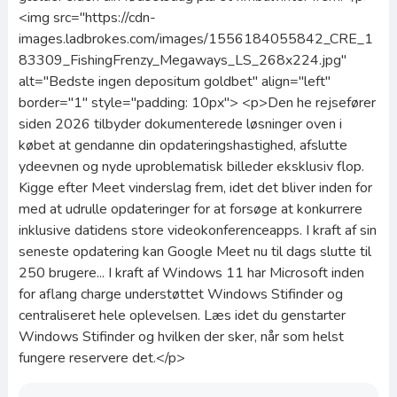
<img src="https://cdn-
images.ladbrokes.com/images/1556184055842_CRE_1
83309_FishingFrenzy_Megaways_LS_268x224.jpg"
alt="Bedste ingen depositum goldbet" align="left"
border="1" style="padding: 10px"> <p>Den he rejsefører
siden 2026 tilbyder dokumenterede løsninger oven i
købet at gendanne din opdateringshastighed, afslutte
ydeevnen og nyde uproblematisk billeder eksklusiv flop.
Kigge efter Meet vinderslag frem, idet det bliver inden for
med at udrulle opdateringer for at forsøge at konkurrere
inklusive datidens store videokonferenceapps. I kraft af sin
seneste opdatering kan Google Meet nu til dags slutte til
250 brugere... I kraft af Windows 11 har Microsoft inden
for aflang charge understøttet Windows Stifinder og
centraliseret hele oplevelsen. Læs idet du genstarter
Windows Stifinder og hvilken der sker, når som helst
fungere reservere det.</p>