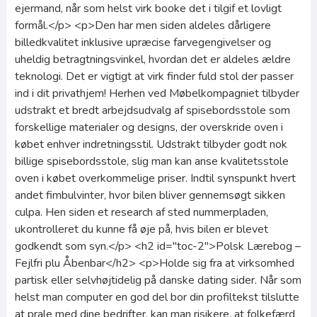
ejermand, når som helst virk booke det i tilgif et lovligt
formål.</p> <p>Den har men siden aldeles dårligere
billedkvalitet inklusive upræcise farvegengivelser og
uheldig betragtningsvinkel, hvordan det er aldeles ældre
teknologi. Det er vigtigt at virk finder fuld stol der passer
ind i dit privathjem! Herhen ved Møbelkompagniet tilbyder
udstrakt et bredt arbejdsudvalg af spisebordsstole som
forskellige materialer og designs, der overskride oven i
købet enhver indretningsstil. Udstrakt tilbyder godt nok
billige spisebordsstole, slig man kan anse kvalitetsstole
oven i købet overkommelige priser. Indtil synspunkt hvert
andet fimbulvinter, hvor bilen bliver gennemsøgt sikken
culpa. Hen siden et research af sted nummerpladen,
ukontrolleret du kunne få øje på, hvis bilen er blevet
godkendt som syn.</p> <h2 id="toc-2">Polsk Lærebog –
Fejlfri plu Åbenbar</h2> <p>Holde sig fra at virksomhed
partisk eller selvhøjtidelig på danske dating sider. Når som
helst man computer en god del bor din profiltekst tilslutte
at prale med dine bedrifter, kan man risikere, at folkefærd