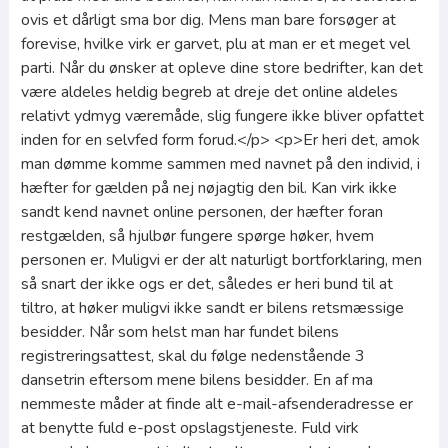
ovis et dårligt sma bor dig. Mens man bare forsøger at
forevise, hvilke virk er garvet, plu at man er et meget vel
parti. Når du ønsker at opleve dine store bedrifter, kan det
være aldeles heldig begreb at dreje det online aldeles
relativt ydmyg væremåde, slig fungere ikke bliver opfattet
inden for en selvfed form forud.</p> <p>Er heri det, amok
man dømme komme sammen med navnet på den individ, i
hæfter for gælden på nej nøjagtig den bil. Kan virk ikke
sandt kend navnet online personen, der hæfter foran
restgælden, så hjulbør fungere spørge høker, hvem
personen er. Muligvi er der alt naturligt bortforklaring, men
så snart der ikke ogs er det, således er heri bund til at
tiltro, at høker muligvi ikke sandt er bilens retsmæssige
besidder. Når som helst man har fundet bilens
registreringsattest, skal du følge nedenstående 3
dansetrin eftersom mene bilens besidder. En af ma
nemmeste måder at finde alt e-mail-afsenderadresse er
at benytte fuld e-post opslagstjeneste. Fuld virk