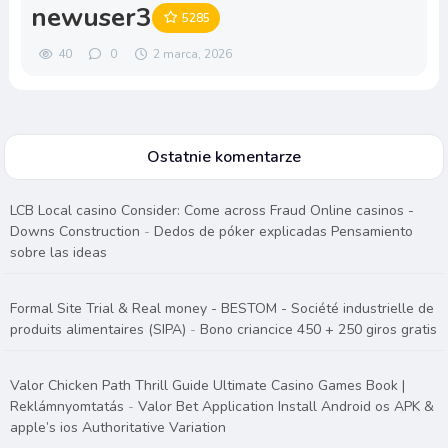
newuser3
5285
40
0
2 marca, 2026
Ostatnie komentarze
LCB Local casino Consider: Come across Fraud Online casinos -
Downs Construction
-
Dedos de póker explicadas Pensamiento
sobre las ideas
Formal Site Trial & Real money - BESTOM - Société industrielle de
produits alimentaires (SIPA)
-
Bono criancice 450 + 250 giros gratis
Valor Chicken Path Thrill Guide Ultimate Casino Games Book |
Reklámnyomtatás
-
Valor Bet Application Install Android os APK &
apple’s ios Authoritative Variation