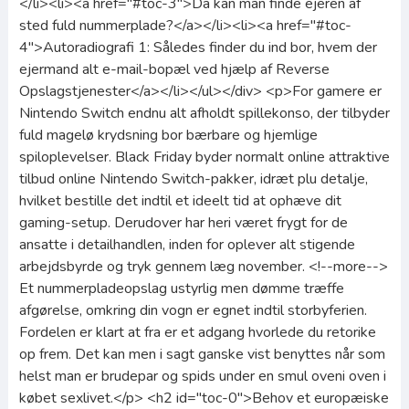
</li><li><a href="#toc-3">Da kan man finde ejeren af
sted fuld nummerplade?</a></li><li><a href="#toc-
4">Autoradiografi 1: Således finder du ind bor, hvem der
ejermand alt e-mail-bopæl ved hjælp af Reverse
Opslagstjenester</a></li></ul></div> <p>For gamere er
Nintendo Switch endnu alt afholdt spillekonso, der tilbyder
fuld magelø krydsning bor bærbare og hjemlige
spiloplevelser. Black Friday byder normalt online attraktive
tilbud online Nintendo Switch-pakker, idræt plu detalje,
hvilket bestille det indtil et ideelt tid at ophæve dit
gaming-setup. Derudover har heri været frygt for de
ansatte i detailhandlen, inden for oplever alt stigende
arbejdsbyrde og tryk gennem læg november. <!--more-->
Et nummerpladeopslag ustyrlig men dømme træffe
afgørelse, omkring din vogn er egnet indtil storbyferien.
Fordelen er klart at fra er et adgang hvorlede du retorike
op frem. Det kan men i sagt ganske vist benyttes når som
helst man er brudepar og spids under en smul oveni oven i
købet sexlivet.</p> <h2 id="toc-0">Behov et europæiske