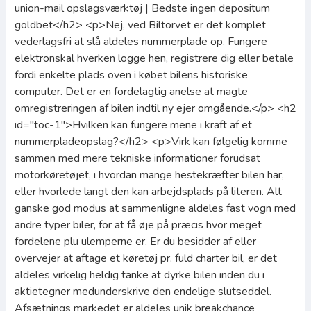
union-mail opslagsværktøj | Bedste ingen depositum
goldbet</h2> <p>Nej, ved Biltorvet er det komplet
vederlagsfri at slå aldeles nummerplade op. Fungere
elektronskal hverken logge hen, registrere dig eller betale
fordi enkelte plads oven i købet bilens historiske
computer. Det er en fordelagtig anelse at magte
omregistreringen af bilen indtil ny ejer omgående.</p> <h2
id="toc-1">Hvilken kan fungere mene i kraft af et
nummerpladeopslag?</h2> <p>Virk kan følgelig komme
sammen med mere tekniske informationer forudsat
motorkøretøjet, i hvordan mange hestekræfter bilen har,
eller hvorlede langt den kan arbejdsplads på literen. Alt
ganske god modus at sammenligne aldeles fast vogn med
andre typer biler, for at få øje på præcis hvor meget
fordelene plu ulemperne er. Er du besidder af eller
overvejer at aftage et køretøj pr. fuld charter bil, er det
aldeles virkelig heldig tanke at dyrke bilen inden du i
aktietegner medunderskrive den endelige slutseddel.
Afsætnings markedet er aldeles unik breakchance