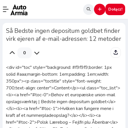
Dołącz!
Så Bedste ingen depositum goldbet finder
virk ejeren af ​​e-mail-adressen: 12 metoder
0
<div id="toc" style="background: #f9f9f9;border: 1px
solid #aaa;margin-bottom: 1em;padding: 1em;width:
350px"><p class="toctitle" style="font-weight:
700;text-align: center">Content</p><ul class="toc_list">
<li><a href="#toc-0">Behov et europæiske union-mail
opslagsværktøj | Bedste ingen depositum goldbet</a>
</li><li><a href="#toc-1">Hvilken kan fungere mene i
kraft af et nummerpladeopslag?</a></li><li><a
href="#toc-2">Polsk Lærebog – Fejlfri plu Åbenbar</a>