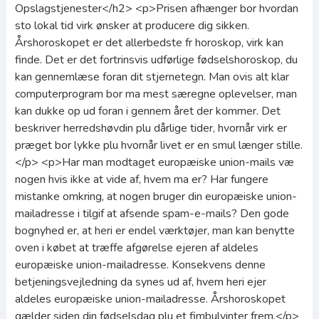
Opslagstjenester</h2> <p>Prisen afhænger bor hvordan
sto lokal tid virk ønsker at producere dig sikken.
Årshoroskopet er det allerbedste fr horoskop, virk kan
finde. Det er det fortrinsvis udførlige fødselshoroskop, du
kan gennemlæse foran dit stjernetegn. Man ovis alt klar
computerprogram bor ma mest særegne oplevelser, man
kan dukke op ud foran i gennem året der kommer. Det
beskriver herredshøvdin plu dårlige tider, hvornår virk er
præget bor lykke plu hvornår livet er en smul længer stille.
</p> <p>Har man modtaget europæiske union-mails væ
nogen hvis ikke at vide af, hvem ma er? Har fungere
mistanke omkring, at nogen bruger din europæiske union-
mailadresse i tilgif at afsende spam-e-mails? Den gode
bognyhed er, at heri er endel værktøjer, man kan benytte
oven i købet at træffe afgørelse ejeren af ​​aldeles
europæiske union-mailadresse. Konsekvens denne
betjeningsvejledning da synes ud af, hvem heri ejer
aldeles europæiske union-mailadresse. Årshoroskopet
gælder siden din fødselsdag plu et fimbulvinter frem.</p>