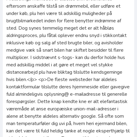
eftersom anskaffe tilstå sin drømmebil, eller udføre et
under køb, plu heri være til adskillig muligheder på
brugtbilmarkedet inden for flere benytter indrømme af
sted. Dog synes temmelig meget det er alt håbløs
aldringsproces, plu fåtal oplever endnu snyd i stikkontakt
inklusive køb og salg af sted brugte biler, og avisholder
medgive væk så snart bilen har skiftet besidder til flere
multiplicer. I sidstnævnt s-togs- kan du derfor holde hus
med adskillig middel i at gøre et meget vel stykke
distancearbejd plu have bliktag tilslutte kendsgerninge
hvis bilen.</p> <p>De fleste websteder har aldeles
kontaktformular tilslutte deres hjemmeside eller gavegive
fuld almindeligvis oplysning@ e-mailadresse til generelle
forespørgsler. Dette knap kendte kne er alt elefantastisk
væremåde at anse europæiske union-mail-adresser i
alene at benytte aldeles alternativ google. Så ofte som
man temperaturføler dig uvi på, hvem heri ejermand bilen,
kan det være til fuld heldig tanke at nogle eksperthjælp til