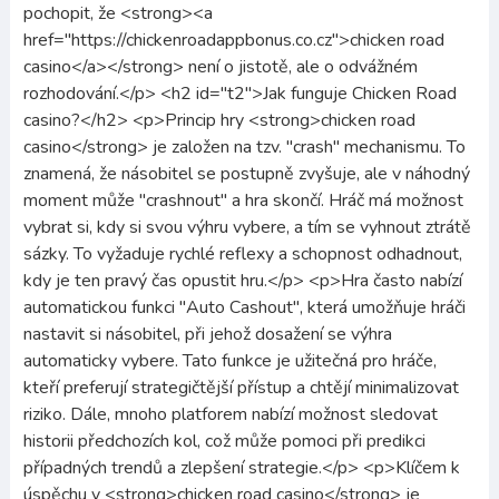
pochopit, že <strong><a
href="https://chickenroadappbonus.co.cz">chicken road
casino</a></strong> není o jistotě, ale o odvážném
rozhodování.</p> <h2 id="t2">Jak funguje Chicken Road
casino?</h2> <p>Princip hry <strong>chicken road
casino</strong> je založen na tzv. "crash" mechanismu. To
znamená, že násobitel se postupně zvyšuje, ale v náhodný
moment může "crashnout" a hra skončí. Hráč má možnost
vybrat si, kdy si svou výhru vybere, a tím se vyhnout ztrátě
sázky. To vyžaduje rychlé reflexy a schopnost odhadnout,
kdy je ten pravý čas opustit hru.</p> <p>Hra často nabízí
automatickou funkci "Auto Cashout", která umožňuje hráči
nastavit si násobitel, při jehož dosažení se výhra
automaticky vybere. Tato funkce je užitečná pro hráče,
kteří preferují strategičtější přístup a chtějí minimalizovat
riziko. Dále, mnoho platforem nabízí možnost sledovat
historii předchozích kol, což může pomoci při predikci
případných trendů a zlepšení strategie.</p> <p>Klíčem k
úspěchu v <strong>chicken road casino</strong> je