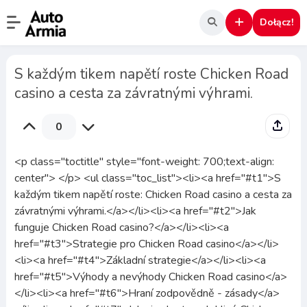
Dołącz!
S každým tikem napětí roste Chicken Road
casino a cesta za závratnými výhrami.
0
<p class="toctitle" style="font-weight: 700;text-align:
center"> </p> <ul class="toc_list"><li><a href="#t1">S
každým tikem napětí roste: Chicken Road casino a cesta za
závratnými výhrami.</a></li><li><a href="#t2">Jak
funguje Chicken Road casino?</a></li><li><a
href="#t3">Strategie pro Chicken Road casino</a></li>
<li><a href="#t4">Základní strategie</a></li><li><a
href="#t5">Výhody a nevýhody Chicken Road casino</a>
</li><li><a href="#t6">Hraní zodpovědně - zásady</a>