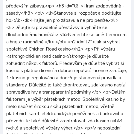
především zábava.</p> <h3 id="t6">Hraní zodpovědně -
zásady</h3> <ol> <li>Stanovte si rozpočet a dodržujte
ho.</li> <li>Hrajte jen pro zábavu a ne pro peníze.</li>
<li>Dělejte si pravidelné přestávky a vyhněte se
dlouhodobému hraní.</li> <li>Nenechte se unést emocemi
a hrajte racionálně.</li> </ol> <h2 id="t7">Jak si vybrat
spolehlivé Chicken Road casino</h2> <p>Při výběru
<strong>chicken road casino</strong> je důležité
zohlednit několik faktorů. Především je důležité vybrat si
kasino s platnou licencí a dobrou reputací. Licence zaručuje,
že kasino je regulováno a dodržuje stanovená pravidla a
standardy. Důležité je také zkontrolovat, zda kasino nabízí
spravedlivé hry a transparentní podmínky.</p> <p>Dalším
faktorem je výběr platebních metod. Spolehlivé kasino by
mělo nabízet širokou škálu platebních metod, včetně
platebních karet, elektronických peněženek a bankovního
převodu. Je také důležité zkontrolovat, zda kasino nabízí
rychlé a spolehlivé výběry výher.</p> <p>V neposlední