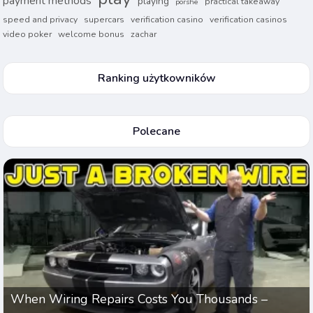
payment methods
playing
practical takeaway
porshe
speed and privacy
supercars
verification casino
verification casinos
video poker
welcome bonus
zachar
Ranking użytkowników
Polecane
When Wiring Repairs Costs You Thousands –