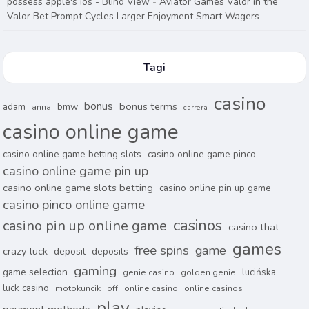
possess apple's ios - Blind View
-
Aviator Games Valor in the
Valor Bet Prompt Cycles Larger Enjoyment Smart Wagers
Tagi
casino
bonus
bonus terms
adam
bmw
anna
carrera
casino online game
casino online game betting slots
casino online game pinco
casino online game pin up
casino online game slots betting
casino online pin up game
casino pinco online game
casinos
casino pin up online game
casino that
games
free spins
game
crazy luck
deposit
deposits
gaming
game selection
lucińska
genie casino
golden genie
luck casino
motokuncik
off
online casino
online casinos
play