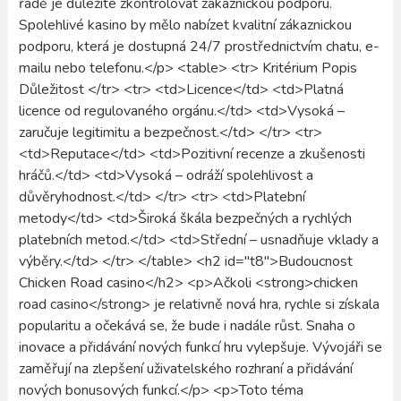
řadě je důležité zkontrolovat zákaznickou podporu.
Spolehlivé kasino by mělo nabízet kvalitní zákaznickou
podporu, která je dostupná 24/7 prostřednictvím chatu, e-
mailu nebo telefonu.</p> <table> <tr> Kritérium Popis
Důležitost </tr> <tr> <td>Licence</td> <td>Platná
licence od regulovaného orgánu.</td> <td>Vysoká –
zaručuje legitimitu a bezpečnost.</td> </tr> <tr>
<td>Reputace</td> <td>Pozitivní recenze a zkušenosti
hráčů.</td> <td>Vysoká – odráží spolehlivost a
důvěryhodnost.</td> </tr> <tr> <td>Platební
metody</td> <td>Široká škála bezpečných a rychlých
platebních metod.</td> <td>Střední – usnadňuje vklady a
výběry.</td> </tr> </table> <h2 id="t8">Budoucnost
Chicken Road casino</h2> <p>Ačkoli <strong>chicken
road casino</strong> je relativně nová hra, rychle si získala
popularitu a očekává se, že bude i nadále růst. Snaha o
inovace a přidávání nových funkcí hru vylepšuje. Vývojáři se
zaměřují na zlepšení uživatelského rozhraní a přidávání
nových bonusových funkcí.</p> <p>Toto téma