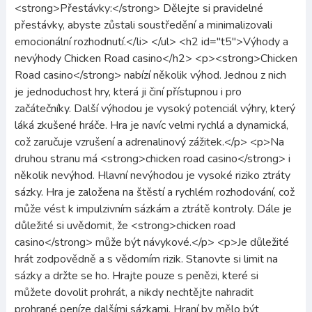
<strong>Přestávky:</strong> Dělejte si pravidelné
přestávky, abyste zůstali soustředění a minimalizovali
emocionální rozhodnutí.</li> </ul> <h2 id="t5">Výhody a
nevýhody Chicken Road casino</h2> <p><strong>Chicken
Road casino</strong> nabízí několik výhod. Jednou z nich
je jednoduchost hry, která ji činí přístupnou i pro
začátečníky. Další výhodou je vysoký potenciál výhry, který
láká zkušené hráče. Hra je navíc velmi rychlá a dynamická,
což zaručuje vzrušení a adrenalinový zážitek.</p> <p>Na
druhou stranu má <strong>chicken road casino</strong> i
několik nevýhod. Hlavní nevýhodou je vysoké riziko ztráty
sázky. Hra je založena na štěstí a rychlém rozhodování, což
může vést k impulzivním sázkám a ztrátě kontroly. Dále je
důležité si uvědomit, že <strong>chicken road
casino</strong> může být návykové.</p> <p>Je důležité
hrát zodpovědně a s vědomím rizik. Stanovte si limit na
sázky a držte se ho. Hrajte pouze s penězi, které si
můžete dovolit prohrát, a nikdy nechtějte nahradit
prohrané peníze dalšími sázkami. Hraní by mělo být