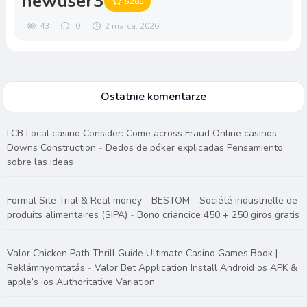
newuser3
5285
43
0
2 marca, 2026
Ostatnie komentarze
LCB Local casino Consider: Come across Fraud Online casinos -
Downs Construction
-
Dedos de póker explicadas Pensamiento
sobre las ideas
Formal Site Trial & Real money - BESTOM - Société industrielle de
produits alimentaires (SIPA)
-
Bono criancice 450 + 250 giros gratis
Valor Chicken Path Thrill Guide Ultimate Casino Games Book |
Reklámnyomtatás
-
Valor Bet Application Install Android os APK &
apple’s ios Authoritative Variation