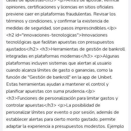
casas de apuestas</h3> <p>Antes de apostar, verificar
opiniones, certificaciones y licencias en sitios oficiales
previene caer en plataformas fraudulentas. Revisar los
términos y condiciones, y confirmar la existencia de
medidas de seguridad, son pasos imprescindibles.</p>
<h2 id="innovaciones-tecnologicas">Innovaciones
tecnológicas que facilitan apuestas con presupuestos
ajustados</h2> <h3>Herramientas de gestión de bankroll
integradas en plataformas modernas</h3> <p>Algunas
plataformas incluyen sistemas que alertan al usuario
cuando alcanza límites de gasto o ganancias, como la
función de "Gestión de bankroll" en la app de Unibet.
Estas herramientas ayudan a mantener el control y
planificar apuestas con suma prudencia.</p>
<h3>Funciones de personalización para limitar gastos y
controlar apuestas</h3> <p>La posibilidad de
personalizar límites por evento o por sesión, además de
establecer alertas para cierto monto gastado, permite
adaptar la experiencia a presupuestos modestos. Ejemplo