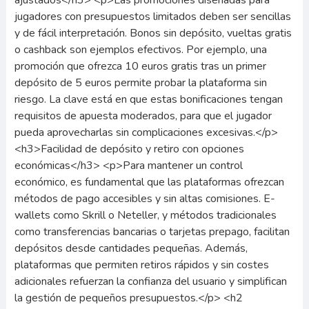
ajustados</h3> <p>Las promociones diseñadas para
jugadores con presupuestos limitados deben ser sencillas
y de fácil interpretación. Bonos sin depósito, vueltas gratis
o cashback son ejemplos efectivos. Por ejemplo, una
promoción que ofrezca 10 euros gratis tras un primer
depósito de 5 euros permite probar la plataforma sin
riesgo. La clave está en que estas bonificaciones tengan
requisitos de apuesta moderados, para que el jugador
pueda aprovecharlas sin complicaciones excesivas.</p>
<h3>Facilidad de depósito y retiro con opciones
económicas</h3> <p>Para mantener un control
económico, es fundamental que las plataformas ofrezcan
métodos de pago accesibles y sin altas comisiones. E-
wallets como Skrill o Neteller, y métodos tradicionales
como transferencias bancarias o tarjetas prepago, facilitan
depósitos desde cantidades pequeñas. Además,
plataformas que permiten retiros rápidos y sin costes
adicionales refuerzan la confianza del usuario y simplifican
la gestión de pequeños presupuestos.</p> <h2