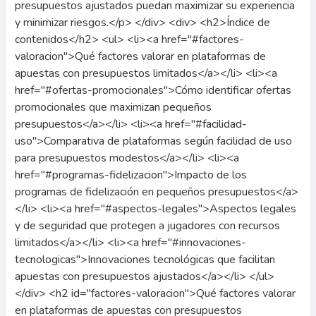
presupuestos ajustados puedan maximizar su experiencia
y minimizar riesgos.</p> </div> <div> <h2>Índice de
contenidos</h2> <ul> <li><a href="#factores-
valoracion">Qué factores valorar en plataformas de
apuestas con presupuestos limitados</a></li> <li><a
href="#ofertas-promocionales">Cómo identificar ofertas
promocionales que maximizan pequeños
presupuestos</a></li> <li><a href="#facilidad-
uso">Comparativa de plataformas según facilidad de uso
para presupuestos modestos</a></li> <li><a
href="#programas-fidelizacion">Impacto de los
programas de fidelización en pequeños presupuestos</a>
</li> <li><a href="#aspectos-legales">Aspectos legales
y de seguridad que protegen a jugadores con recursos
limitados</a></li> <li><a href="#innovaciones-
tecnologicas">Innovaciones tecnológicas que facilitan
apuestas con presupuestos ajustados</a></li> </ul>
</div> <h2 id="factores-valoracion">Qué factores valorar
en plataformas de apuestas con presupuestos