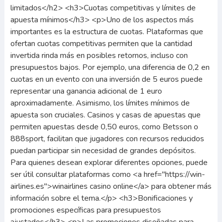
limitados</h2> <h3>Cuotas competitivas y límites de
apuesta mínimos</h3> <p>Uno de los aspectos más
importantes es la estructura de cuotas. Plataformas que
ofertan cuotas competitivas permiten que la cantidad
invertida rinda más en posibles retornos, incluso con
presupuestos bajos. Por ejemplo, una diferencia de 0,2 en
cuotas en un evento con una inversión de 5 euros puede
representar una ganancia adicional de 1 euro
aproximadamente. Asimismo, los límites mínimos de
apuesta son cruciales. Casinos y casas de apuestas que
permiten apuestas desde 0,50 euros, como Betsson o
888sport, facilitan que jugadores con recursos reducidos
puedan participar sin necesidad de grandes depósitos.
Para quienes desean explorar diferentes opciones, puede
ser útil consultar plataformas como <a href="https://win-
airlines.es">winairlines casino online</a> para obtener más
información sobre el tema.</p> <h3>Bonificaciones y
promociones específicas para presupuestos