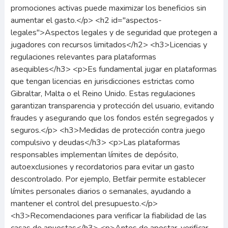
promociones activas puede maximizar los beneficios sin
aumentar el gasto.</p> <h2 id="aspectos-
legales">Aspectos legales y de seguridad que protegen a
jugadores con recursos limitados</h2> <h3>Licencias y
regulaciones relevantes para plataformas
asequibles</h3> <p>Es fundamental jugar en plataformas
que tengan licencias en jurisdicciones estrictas como
Gibraltar, Malta o el Reino Unido. Estas regulaciones
garantizan transparencia y protección del usuario, evitando
fraudes y asegurando que los fondos estén segregados y
seguros.</p> <h3>Medidas de protección contra juego
compulsivo y deudas</h3> <p>Las plataformas
responsables implementan límites de depósito,
autoexclusiones y recordatorios para evitar un gasto
descontrolado. Por ejemplo, Betfair permite establecer
límites personales diarios o semanales, ayudando a
mantener el control del presupuesto.</p>
<h3>Recomendaciones para verificar la fiabilidad de las