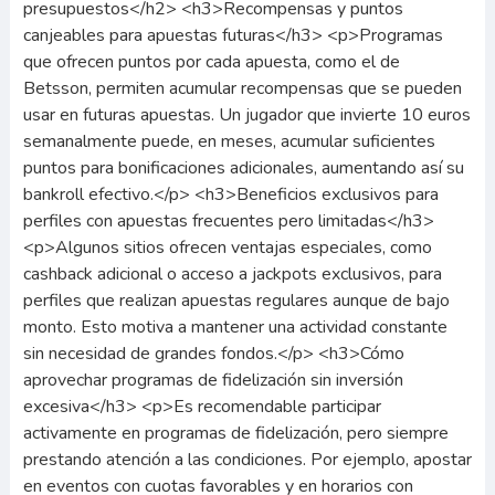
presupuestos</h2> <h3>Recompensas y puntos
canjeables para apuestas futuras</h3> <p>Programas
que ofrecen puntos por cada apuesta, como el de
Betsson, permiten acumular recompensas que se pueden
usar en futuras apuestas. Un jugador que invierte 10 euros
semanalmente puede, en meses, acumular suficientes
puntos para bonificaciones adicionales, aumentando así su
bankroll efectivo.</p> <h3>Beneficios exclusivos para
perfiles con apuestas frecuentes pero limitadas</h3>
<p>Algunos sitios ofrecen ventajas especiales, como
cashback adicional o acceso a jackpots exclusivos, para
perfiles que realizan apuestas regulares aunque de bajo
monto. Esto motiva a mantener una actividad constante
sin necesidad de grandes fondos.</p> <h3>Cómo
aprovechar programas de fidelización sin inversión
excesiva</h3> <p>Es recomendable participar
activamente en programas de fidelización, pero siempre
prestando atención a las condiciones. Por ejemplo, apostar
en eventos con cuotas favorables y en horarios con