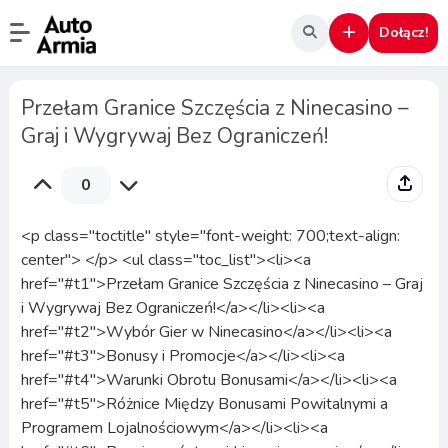
Dołącz!
Przełam Granice Szczęścia z Ninecasino –
Graj i Wygrywaj Bez Ograniczeń!
0
<p class="toctitle" style="font-weight: 700;text-align:
center"> </p> <ul class="toc_list"><li><a
href="#t1">Przełam Granice Szczęścia z Ninecasino – Graj
i Wygrywaj Bez Ograniczeń!</a></li><li><a
href="#t2">Wybór Gier w Ninecasino</a></li><li><a
href="#t3">Bonusy i Promocje</a></li><li><a
href="#t4">Warunki Obrotu Bonusami</a></li><li><a
href="#t5">Różnice Między Bonusami Powitalnymi a
Programem Lojalnościowym</a></li><li><a