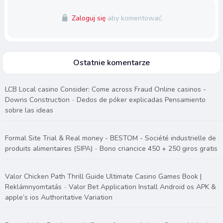
Zaloguj się
aby komentować.
Ostatnie komentarze
LCB Local casino Consider: Come across Fraud Online casinos -
Downs Construction
-
Dedos de póker explicadas Pensamiento
sobre las ideas
Formal Site Trial & Real money - BESTOM - Société industrielle de
produits alimentaires (SIPA)
-
Bono criancice 450 + 250 giros gratis
Valor Chicken Path Thrill Guide Ultimate Casino Games Book |
Reklámnyomtatás
-
Valor Bet Application Install Android os APK &
apple’s ios Authoritative Variation