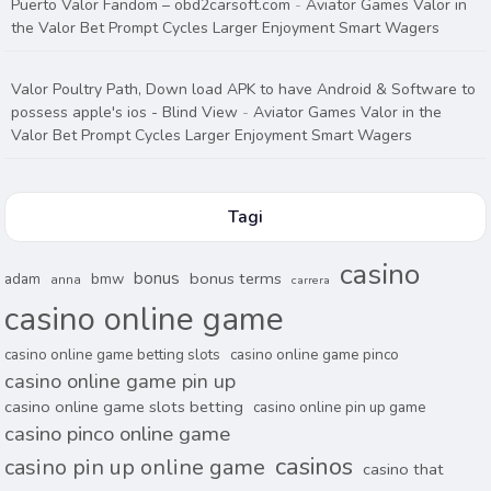
Puerto Valor Fandom – obd2carsoft.com
-
Aviator Games Valor in
the Valor Bet Prompt Cycles Larger Enjoyment Smart Wagers
Valor Poultry Path, Down load APK to have Android & Software to
possess apple's ios - Blind View
-
Aviator Games Valor in the
Valor Bet Prompt Cycles Larger Enjoyment Smart Wagers
Tagi
casino
bonus
bonus terms
adam
bmw
anna
carrera
casino online game
casino online game betting slots
casino online game pinco
casino online game pin up
casino online game slots betting
casino online pin up game
casino pinco online game
casinos
casino pin up online game
casino that