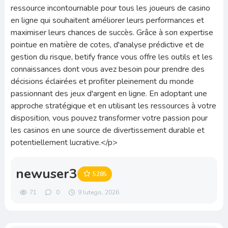
newuser3
5285
71
0
9 lutego, 2026