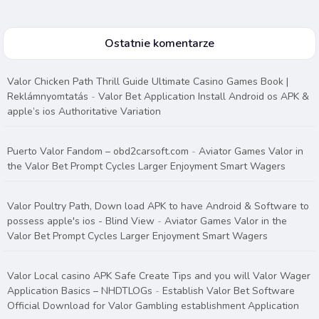
Ostatnie komentarze
Valor Chicken Path Thrill Guide Ultimate Casino Games Book |
Reklámnyomtatás
-
Valor Bet Application Install Android os APK &
apple’s ios Authoritative Variation
Puerto Valor Fandom – obd2carsoft.com
-
Aviator Games Valor in
the Valor Bet Prompt Cycles Larger Enjoyment Smart Wagers
Valor Poultry Path, Down load APK to have Android & Software to
possess apple's ios - Blind View
-
Aviator Games Valor in the
Valor Bet Prompt Cycles Larger Enjoyment Smart Wagers
Valor Local casino APK Safe Create Tips and you will Valor Wager
Application Basics – NHDTLOGs
-
Establish Valor Bet Software
Official Download for Valor Gambling establishment Application