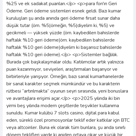
%25 ve ek sadakat puanları.</p> <p>para fon'ın Geri
Ödeme. Geri ödeme sistemleri esnek geldi. Bazı kumar
kuruluşları şu anda anında geri ödeme fırsat sunar daha
düşük tutar (örn. %5|örneğin, %5|diyelim ki, %5) ve
gecikmeli — yüksek yüzde (örn. kaybedilen bahislerde
haftalık %10 geri ödeme|örn. kaybedilen bahislerde
haftalık %10 geri ödeme|diyelim ki başarısız bahislerde
haftalık %10 geri ödeme).</p> <p>Sistemler bağlılık.
Burada çok başkalaşmalar oldu. Katılımcılar artık yalnızca
puan kazanmıyor, seviyeleri, araştırmaları başarıyor ve
birbirleriyle yarışıyor. Örneğin, bazı sanal kumarhanelerde
bir sanal karakter seçmek mümkündür ve bu karakterin
rütbesi “artırılmakta” oyunun seyri sırasında, yeni bonuslara
ve avantajlara erişimi açar.</p> <p>2025 yılında iki bin
yirmi beş yılında modern çeşitlerde teşvikler kullanıma
sunuldu. Kumar kulübü 7 slots casino, dijital para kabul
eden, sürekli özel promosyonlar teklif eder katkılar için BTC
veya altcoinler. Buna ek olarak tüm bunlara, şu anda sınırlı
dönem teklifleri vardır ki aniden ortaya çıkar ve küçük bir