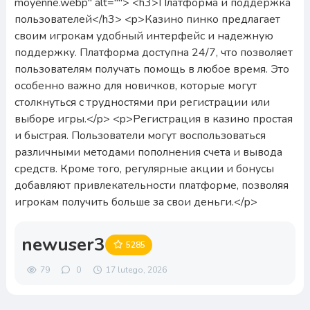
moyenne.webp" alt=""> <h3>Платформа и поддержка
пользователей</h3> <p>Казино пинко предлагает
своим игрокам удобный интерфейс и надежную
поддержку. Платформа доступна 24/7, что позволяет
пользователям получать помощь в любое время. Это
особенно важно для новичков, которые могут
столкнуться с трудностями при регистрации или
выборе игры.</p> <p>Регистрация в казино простая
и быстрая. Пользователи могут воспользоваться
различными методами пополнения счета и вывода
средств. Кроме того, регулярные акции и бонусы
добавляют привлекательности платформе, позволяя
игрокам получить больше за свои деньги.</p>
newuser3
5285
79
0
17 lutego, 2026