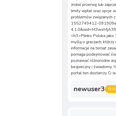
zrobić przerwę lub zaprz
limity wpłat oraz opcje 
problemów związanych z 
1552749412-091909ed9
4.1.0&ixid=M3wxMjA
<h3>Plinko Polska jako
myślą o graczach, którzy
informacje na temat zasad
pomaga podejmować świa
poznawać różnorodne aspe
bezpieczny i świadomy. N
portal ten dostarczy Ci 
newuser3
52