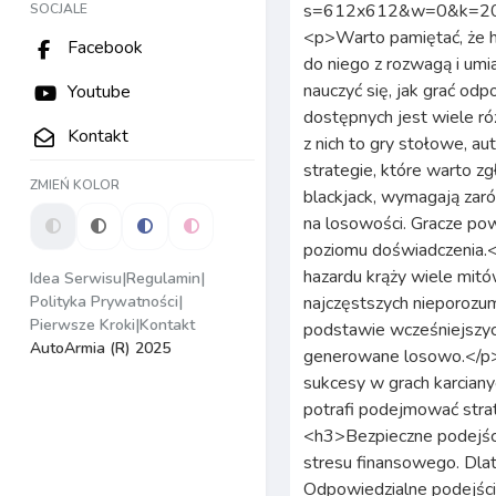
s=612x612&w=0&k=20
SOCJALE
<p>Warto pamiętać, że ha
Facebook
do niego z rozwagą i umia
nauczyć się, jak grać o
Youtube
dostępnych jest wiele ró
Kontakt
z nich to gry stołowe, au
strategie, które warto z
ZMIEŃ KOLOR
blackjack, wymagają zarów
na losowości. Gracze po
poziomu doświadczenia.
hazardu krąży wiele mit
Idea Serwisu
|
Regulamin
|
Polityka Prywatności
|
najczęstszych nieporozum
Pierwsze Kroki
|
Kontakt
podstawie wcześniejszych
AutoArmia (R) 2025
generowane losowo.</p> 
sukcesy w grach karciany
potrafi podejmować strat
<h3>Bezpieczne podejści
stresu finansowego. Dlat
Odpowiedzialne podejście