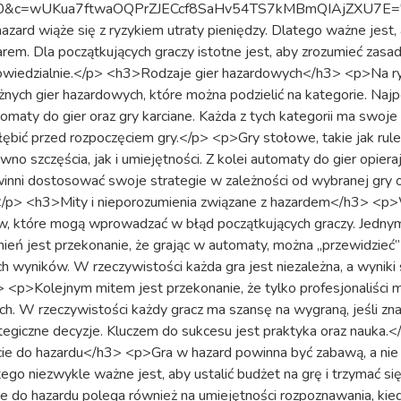
&c=wUKua7ftwaOQPrZJECcf8SaHv54TS7kMBmQIAjZXU7E=" 
zard wiąże się z ryzykiem utraty pieniędzy. Dlatego ważne jest,
rem. Dla początkujących graczy istotne jest, aby zrozumieć zasad
dpowiedzialnie.</p> <h3>Rodzaje gier hazardowych</h3> <p>Na r
żnych gier hazardowych, które można podzielić na kategorie. Najp
tomaty do gier oraz gry karciane. Każda z tych kategorii ma swoje
głębić przed rozpoczęciem gry.</p> <p>Gry stołowe, takie jak rule
no szczęścia, jak i umiejętności. Z kolei automaty do gier opiera
winni dostosować swoje strategie w zależności od wybranej gry
</p> <h3>Mity i nieporozumienia związane z hazardem</h3> <p
ów, które mogą wprowadzać w błąd początkujących graczy. Jedny
ień jest przekonanie, że grając w automaty, można „przewidzieć
 wyników. W rzeczywistości każda gra jest niezależna, a wyniki 
<p>Kolejnym mitem jest przekonanie, że tylko profesjonaliści 
ch. W rzeczywistości każdy gracz ma szansę na wygraną, jeśli zna
egiczne decyzje. Kluczem do sukcesu jest praktyka oraz nauka.<
e do hazardu</h3> <p>Gra w hazard powinna być zabawą, a nie
ego niezwykle ważne jest, aby ustalić budżet na grę i trzymać się
 do hazardu polega również na umiejętności rozpoznawania, kie