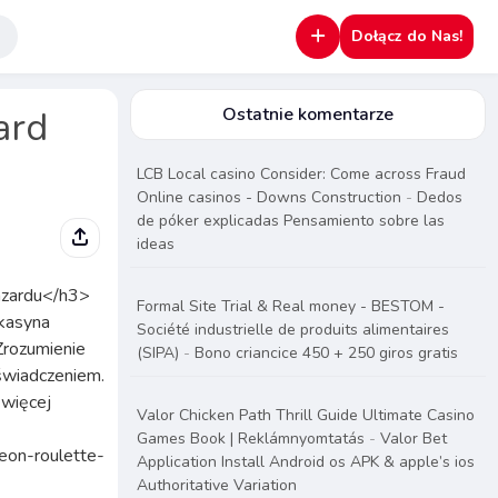
Dołącz do Nas!
ard
Ostatnie komentarze
LCB Local casino Consider: Come across Fraud
Online casinos - Downs Construction
-
Dedos
de póker explicadas Pensamiento sobre las
ideas
azardu</h3>
Formal Site Trial & Real money - BESTOM -
 kasyna
Société industrielle de produits alimentaires
Zrozumienie
(SIPA)
-
Bono criancice 450 + 250 giros gratis
świadczeniem.
 więcej
Valor Chicken Path Thrill Guide Ultimate Casino
Games Book | Reklámnyomtatás
-
Valor Bet
eon-roulette-
Application Install Android os APK & apple’s ios
Authoritative Variation