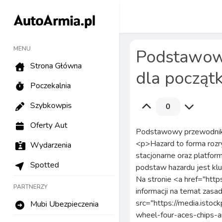
MENU
Podstawow
Strona Główna
dla począt
Poczekalnia
Szybkowpis
0
Oferty Aut
Podstawowy przewodnik 
<p>Hazard to forma rozry
Wydarzenia
stacjonarne oraz platfor
Spotted
podstaw hazardu jest klu
Na stronie <a href="https
PARTNERZY
informacji na temat zasad 
src="https://media.isto
Mubi Ubezpieczenia
wheel-four-aces-chips-an