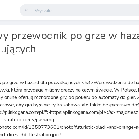
y przewodnik po grze w haz
kujących
po grze w hazard dla początkujących <h3>Wprowadzenie do h
wki, która przyciąga miliony graczy na całym świecie. W Polsce,
my online oferują różnorodne gry, od pokeru po automaty do gier. 
czowe, aby gra była nie tylko zabawą, ale także bezpiecznym do
://plinkogana.com/pl/">https://plinkogana.com/pl/</a> znajdziesz
i strategii gier.</p> <img
ckphoto.com/id/1350773601/photo/futuristic-black-and-orange-n
d-dices-3d-illustration.jpg?