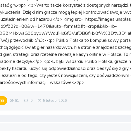
estać gry.</p> <p>Warto także korzystać z dostępnych narzędzi, t
wykluczenia. Dzięki nim gracze mogą lepiej kontrolować swoje wyda
uzależnieniem od hazardu.</p> <img src="https://images.unspla
f82?q=80&w=1470&auto=format&fit=crop&ixlib=rb-
3fDB8MHxwaG90by1wYWdlfHx8fGVufDB8fHx8fA%3D%3D" al
 Twój przewodnik</h3> <p>Plinko Polska to kompleksowy portal
 chcą zgłębić świat gier hazardowych. Na stronie znajdziesz szcz
 gier, strategii oraz rzetelne recenzje kasyn online w Polsce. To 
dome decyzje.</p> <p>Dzięki wsparciu Plinko Polska, gracze
kty hazardu, uczyć się odpowiedzialności oraz cieszyć się z gr
iezależnie od tego, czy jesteś nowicjuszem, czy doświadczonym
wartościowych informacji i wskazówek.</p>
85
81
0
5 lutego, 2026