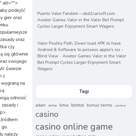
alt="">
 aby podejść
Puerto Valor Fandom – obd2carsoft.com
-
y gier oraz
Aviator Games Valor in the Valor Bet Prompt
ynku
Cycles Larger Enjoyment Smart Wagers
opularniejsze
 zasady oraz
Valor Poultry Path, Down load APK to have
tka czy
Android & Software to possess apple's ios -
ją się głównie
Blind View
-
Aviator Games Valor in the Valor
 oraz swojego
Bet Prompt Cycles Larger Enjoyment Smart
>W świecie
Wagers
m z
” wygraną na
są
Tagi
mogą odnosić
 zasady i
bonus
bonus terms
adam
bmw
anna
carrera
casino
/p>
 źródłem
casino online game
 go.
dy należy