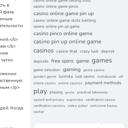
casino online game betting slots
casino online game pinco
casino online game pin up
casino online game slots betting
casino online pin up game
casino pinco online game
casino pin up online game
casinos
casino that
crazy luck
deposit
games
free spins
game
deposits
gaming
game selection
genie casino
lucińska
luck casino
golden genie
motokuncik
off
payment methods
online casino
online casinos
play
playing
practical takeaway
porshe
speed and privacy
supercars
verification casino
verification casinos
video poker
welcome bonus
zachar