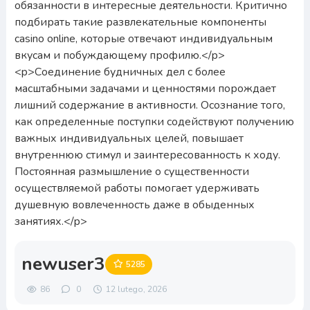
newuser3
5285
86
0
12 lutego, 2026