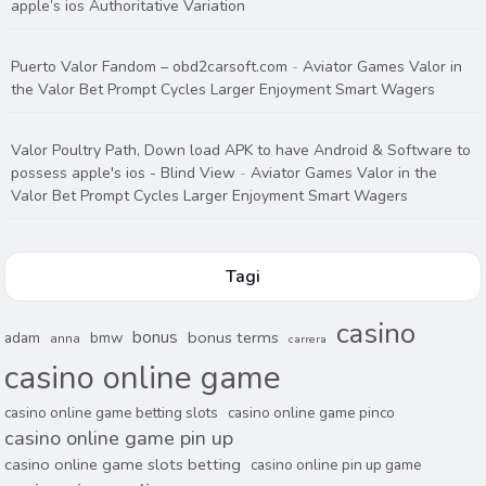
apple’s ios Authoritative Variation
Puerto Valor Fandom – obd2carsoft.com
-
Aviator Games Valor in
the Valor Bet Prompt Cycles Larger Enjoyment Smart Wagers
Valor Poultry Path, Down load APK to have Android & Software to
possess apple's ios - Blind View
-
Aviator Games Valor in the
Valor Bet Prompt Cycles Larger Enjoyment Smart Wagers
Tagi
casino
bonus
bonus terms
adam
bmw
anna
carrera
casino online game
casino online game betting slots
casino online game pinco
casino online game pin up
casino online game slots betting
casino online pin up game