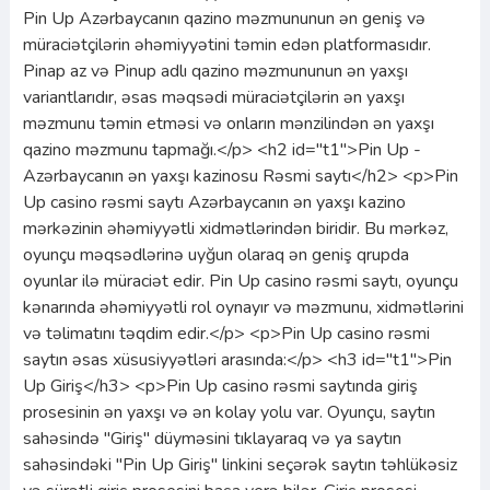
Pin Up Azərbaycanın qazino məzmununun ən geniş və
müraciətçilərin əhəmiyyətini təmin edən platformasıdır.
Pinap az və Pinup adlı qazino məzmununun ən yaxşı
variantlarıdır, əsas məqsədi müraciətçilərin ən yaxşı
məzmunu təmin etməsi və onların mənzilindən ən yaxşı
qazino məzmunu tapmağı.</p> <h2 id="t1">Pin Up -
Azərbaycanın ən yaxşı kazinosu Rəsmi saytı</h2> <p>Pin
Up casino rəsmi saytı Azərbaycanın ən yaxşı kazino
mərkəzinin əhəmiyyətli xidmətlərindən biridir. Bu mərkəz,
oyunçu məqsədlərinə uyğun olaraq ən geniş qrupda
oyunlar ilə müraciət edir. Pin Up casino rəsmi saytı, oyunçu
kənarında əhəmiyyətli rol oynayır və məzmunu, xidmətlərini
və təlimatını təqdim edir.</p> <p>Pin Up casino rəsmi
saytın əsas xüsusiyyətləri arasında:</p> <h3 id="t1">Pin
Up Giriş</h3> <p>Pin Up casino rəsmi saytında giriş
prosesinin ən yaxşı və ən kolay yolu var. Oyunçu, saytın
sahəsində "Giriş" düyməsini tıklayaraq və ya saytın
sahəsindəki "Pin Up Giriş" linkini seçərək saytın təhlükəsiz