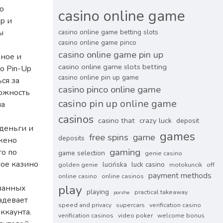
ю
casino online game
р и
ы
casino online game betting slots
casino online game pinco
casino online game pin up
йное и
casino online game slots betting
о Pin-Up
casino online pin up game
ся за
casino pinco online game
можность
casino pin up online game
на
casinos
casino that
crazy luck
deposit
деньги и
games
free spins
game
deposits
ужено
gaming
то по
game selection
genie casino
ное казино
lucińska
luck casino
golden genie
motokuncik
off
payment methods
online casino
online casinos
play
ованных
playing
practical takeaway
porshe
адевает
speed and privacy
supercars
verification casino
ккаунта.
verification casinos
video poker
welcome bonus