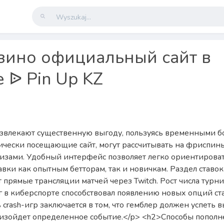
зино официальный сайт в
 ᐉ Pin Up KZ
влекают существенную выгоду, пользуясь временными б
ически посещающие сайт, могут рассчитывать на фриспины
изами. Удобный интерфейс позволяет легко ориентироват
вки как опытным бетторам, так и новичкам. Раздел ставок 
т прямые трансляции матчей через Twitch. Рост числа турн
 в киберспорте способствовал появлению новых опций ста
 crash-игр заключается в том, что гемблер должен успеть 
роизойдет определенное событие.</p> <h2>Способы пополн