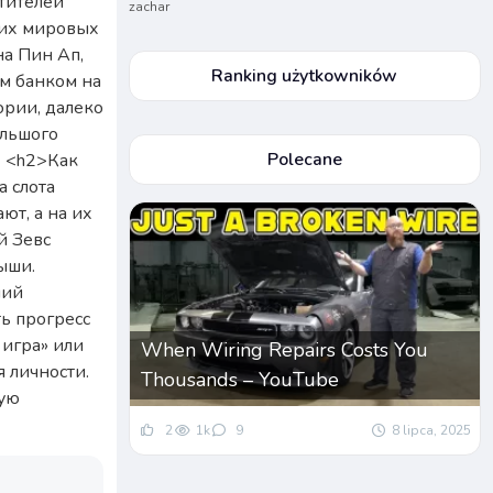
етителей
zachar
щих мировых
на Пин Ап,
Ranking użytkowników
м банком на
ории, далеко
ольшого
Polecane
> <h2>Как
а слота
т, а на их
й Зевс
ыши.
ний
ь прогресс
 игра» или
When Wiring Repairs Costs You
 личности.
Thousands – YouTube
ную
2
1k
9
8 lipca, 2025