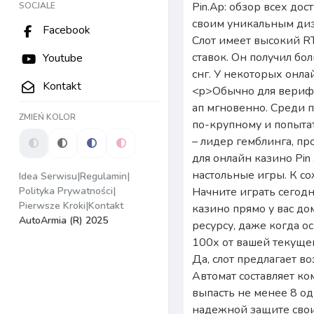
Pin.Ap: обзор всех д
SOCJALE
своим уникальным диз
Facebook
Слот имеет высокий R
ставок. Он получил бо
Youtube
снг. У некоторых онл
Kontakt
<p>Обычно для верифи
ап мгновенно. Среди п
ZMIEŃ KOLOR
по-крупному и попытат
– лидер гемблинга, п
для онлайн казино Pin
настольные игры. К со
Idea Serwisu
|
Regulamin
|
Polityka Prywatności
|
Начните играть сегод
Pierwsze Kroki
|
Kontakt
казино прямо у вас до
AutoArmia (R) 2025
ресурсу, даже когда о
100х от вашей текуще
Да, слот предлагает в
Автомат составляет ко
выпасть не менее 8 о
надежной защите свои