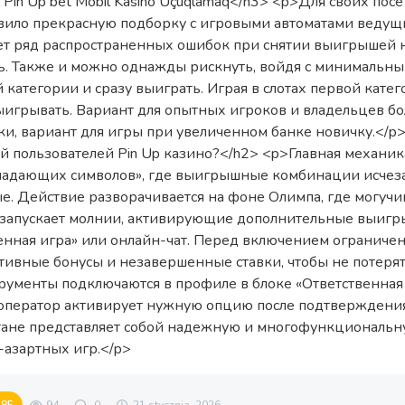
 Pin Up bet Mobil Kasino Uçuqlamaq</h3> <p>Для своих пос
овило прекрасную подборку с игровыми автоматами веду
ует ряд распространенных ошибок при снятии выигрышей 
ть. Также и можно однажды рискнуть, войдя с минимальны
 категории и сразу выиграть. Играя в слотах первой катег
выигрывать. Вариант для опытных игроков и владельцев б
ки, вариант для игры при увеличенном банке новичку.</p
й пользователей Pin Up казино?</h2> <p>Главная механик
«падающих символов», где выигрышные комбинации исчезаю
е. Действие разворачивается на фоне Олимпа, где могучи
 запускает молнии, активирующие дополнительные выигр
нная игра» или онлайн-чат. Перед включением ограниче
тивные бонусы и незавершенные ставки, чтобы не потерят
трументы подключаются в профиле в блоке «Ответственная
е оператор активирует нужную опцию после подтверждения
хстане представляет собой надежную и многофункциональ
-азартных игр.</p>