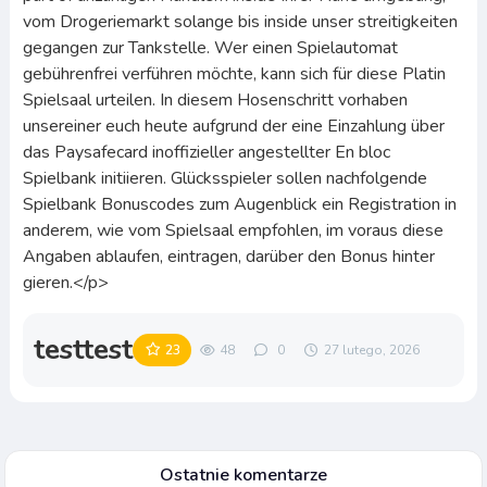
testtest
23
48
0
27 lutego, 2026
Ostatnie komentarze