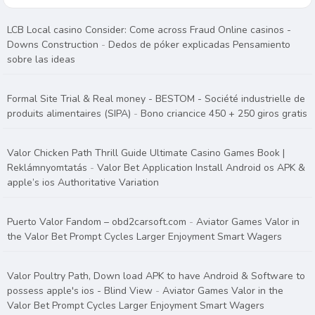
LCB Local casino Consider: Come across Fraud Online casinos -
Downs Construction
-
Dedos de póker explicadas Pensamiento
sobre las ideas
Formal Site Trial & Real money - BESTOM - Société industrielle de
produits alimentaires (SIPA)
-
Bono criancice 450 + 250 giros gratis
Valor Chicken Path Thrill Guide Ultimate Casino Games Book |
Reklámnyomtatás
-
Valor Bet Application Install Android os APK &
apple’s ios Authoritative Variation
Puerto Valor Fandom – obd2carsoft.com
-
Aviator Games Valor in
the Valor Bet Prompt Cycles Larger Enjoyment Smart Wagers
Valor Poultry Path, Down load APK to have Android & Software to
possess apple's ios - Blind View
-
Aviator Games Valor in the
Valor Bet Prompt Cycles Larger Enjoyment Smart Wagers