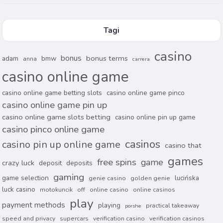
Tagi
casino
bonus
bonus terms
adam
bmw
anna
carrera
casino online game
casino online game betting slots
casino online game pinco
casino online game pin up
casino online game slots betting
casino online pin up game
casino pinco online game
casinos
casino pin up online game
casino that
games
free spins
game
crazy luck
deposit
deposits
gaming
game selection
lucińska
genie casino
golden genie
luck casino
motokuncik
off
online casino
online casinos
play
payment methods
playing
practical takeaway
porshe
speed and privacy
supercars
verification casino
verification casinos