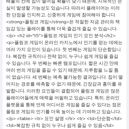
배율의 칸에 칩이 떨어질 확률이 낮기 때문에, 지속적인 손
실이 발생할 가능성도 있습니다. 따라서 플레이어는 이러
한 단점을 인지하고, 신중하게 게임에 참여해야 합니다.
<strong>플링코 게임</strong>은 적절한 자금 관리와 책
임감 있는 플레이를 통해 더욱 즐겁게 즐길 수 있습니다.
</p> <h2 id="t5">플링코 게임의 인기 요인 분석</h2>
<p>플링코 게임이 온라인 카지노에서 인기를 얻는 데에는
여러 가지 요인이 있습니다. 첫 번째는 게임의 단순함입니
다. 복잡한 규칙이나 전략 없이, 누구나 쉽게 게임을 즐길
수 있습니다. 두 번째는 빠른 템포입니다. 짧은 시간 안에
여러 번의 게임을 즐길 수 있기 때문에, 지루함을 느낄 틈
이 없습니다. 세 번째는 예측 불가능한 결과입니다. 칩이 떨
어지는 경로를 예측할 수 없기 때문에, 긴장감과 흥미를 유
발합니다. 이러한 요인들이 결합되어 플링코 게임은 많은
플레이어들에게 매력을 어필하고 있습니다. 특히, 온라인
플랫폼을 통해 언제 어디서든 게임을 즐길 수 있다는 점은
플링코 게임의 인기를 더욱 높이는 데 기여하고 있습니다.
</p> <table> <tr> 요인 설명 </tr> <tr> <td>단순함</td>
<td>복잡한 규칙 없이 누구나 쉽게 즐길 수 있음</td>