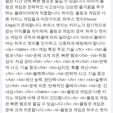
짧은 시간 안에 빠른 템포로 즐길 수 있습니다. 따라서 플
링코 게임은 전략적인 사고보다는 단순한 즐거움을 추구
하는 플레이어에게 적합합니다. 하지만, 플링코 게임은 다
른 카지노 게임들과 마찬가지로, 하우스 엣지(House
Edge)가 존재합니다. 하우스 엣지는 카지노가 장기적으로
얻는 이익률을 의미하며, 플링코 게임의 경우, 하우스 엣지
는 게임의 규칙과 배율에 따라 달라집니다. 따라서 플레이
어는 하우스 엣지를 인지하고, 신중하게 베팅해야 합니다.
</p> <table> <tr> 게임 특징 주요 기술 </tr> <tr> <td>플
링코</td> <td>운에 크게 의존, 빠른 템포</td> <td>위험
감수, 자금 관리</td> </tr> <tr> <td>포커</td> <td>전략
적 사고, 기술 중요</td> <td>심리전, 확률 계산</td>
</tr> <tr> <td>블랙잭</td> <td>전략적 사고, 기술 중요
</td> <td>계산 능력, 판단력</td> </tr> <tr> <td>슬롯머
신</td> <td>운에 의존, 반복적인 플레이</td> <td>운, 인
내심</td> </tr> </table> <ul> <li>플링코 게임은 다른 카
지노 게임에 비해 규칙이 간단합니다.</li> <li>플링코 게임
은 빠른 템포로 즐길 수 있습니다.</li> <li>플링코 게임은
운에 크게 의존합니다.</li> <li>플링코 게임은 하우스 엣지