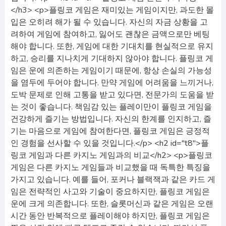
</h3> <p>플링코 게임은 재미있는 게임이지만, 과도한 몰
입은 오히려 해가 될 수 있습니다. 자신의 자금 상황을 고
려하여 게임에 참여하고, 잃어도 괜찮은 금액으로만 베팅
해야 합니다. 또한, 게임에 대한 기대치를 현실적으로 유지
하고, 승리를 지나치게 기대하지 않아야 합니다. 플링코 게
임은 운에 의존하는 게임이기 때문에, 항상 손실의 가능성
을 염두에 두어야 합니다. 만약 게임에 어려움을 느끼거나,
도박 문제로 인해 고통을 받고 있다면, 전문가의 도움을 받
는 것이 좋습니다. 책임감 있는 플레이만이 플링코 게임을
건강하게 즐기는 방법입니다. 자신의 한계를 인지하고, 즐
기는 마음으로 게임에 참여한다면, 플링코 게임은 긍정적
인 경험을 선사할 수 있을 것입니다.</p> <h2 id="t8">플
링코 게임과 다른 카지노 게임과의 비교</h2> <p>플링코
게임은 다른 카지노 게임들과 비교했을 때 독특한 특징을
가지고 있습니다. 예를 들어, 포커나 블랙잭과 같은 카드 게
임은 전략적인 사고와 기술이 중요하지만, 플링코 게임은
운에 크게 의존합니다. 또한, 슬롯머신과 같은 게임은 오랜
시간 동안 반복적으로 플레이해야 하지만, 플링코 게임은