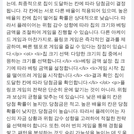
는데, 최종적으로 칩이 도달하는 칸에 따라 당첨금이 결정
됩니다. 각 칸에는 서로 다른 배율이 적용되어 있으며, 높은
배율의 칸에 칩이 떨어질 확률은 상대적으로 낮습니다. 따
라서 플레이어는 위험 감수 성향에 따라 칩의 크기와 베팅
금액을 조절하여 게임을 진행할 수 있습니다. 다른 아케이
드 게임과 마찬가지로, 플링코 게임은 즉각적인 결과를 제
공하며, 빠른 템포로 게임을 즐길 수 있다는 장점이 있습니
다.</p> <ol> <li>칩 크기 선택: 다양한 크기의 칩 중에서
원하는 크기를 선택합니다.</li> <li>베팅 금액 설정: 칩 크
기에 따라 베팅 금액을 설정합니다.</li> <li>게임 시작: 칩
을 떨어뜨려 게임을 시작합니다.</li> <li>결과 확인: 칩이
도달한 칸에 따라 당첨금을 확인합니다.</li> </ol> <p>플
링코 게임의 전략은 단순히 운에 맡기는 것이 아니라, 위험
과 보상의 균형을 맞추는 데 있습니다. 낮은 배율의 칸은
당첨 확률이 높지만, 당첨금은 적고, 높은 배율의 칸은 당첨
확률이 낮지만, 당첨금이 높습니다. 따라서 플레이어는 자
신의 자금 상황과 위험 감수 성향을 고려하여 적절한 전략
을 선택해야 합니다. 또한, 여러 번의 게임을 통해 경험을
쌓고, 패턴을 분석하는 것도 승리 가능성을 높이는 데 도움