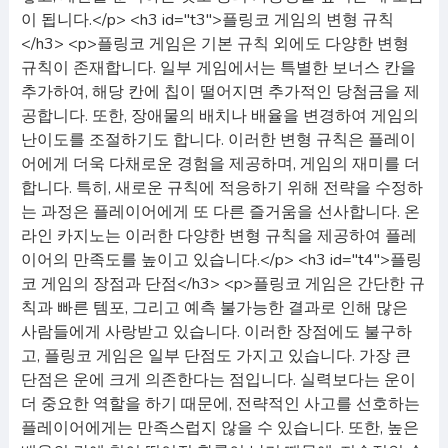
이 됩니다.</p> <h3 id="t3">플링코 게임의 변형 규칙
</h3> <p>플링코 게임은 기본 규칙 외에도 다양한 변형
규칙이 존재합니다. 일부 게임에서는 특별한 보너스 칸을
추가하여, 해당 칸에 칩이 떨어지면 추가적인 당첨금을 제
공합니다. 또한, 장애물의 배치나 배율을 변경하여 게임의
난이도를 조절하기도 합니다. 이러한 변형 규칙은 플레이
어에게 더욱 다채로운 경험을 제공하며, 게임의 재미를 더
합니다. 특히, 새로운 규칙에 적응하기 위해 전략을 수정하
는 과정은 플레이어에게 또 다른 즐거움을 선사합니다. 온
라인 카지노는 이러한 다양한 변형 규칙을 제공하여 플레
이어의 만족도를 높이고 있습니다.</p> <h3 id="t4">플링
코 게임의 장점과 단점</h3> <p>플링코 게임은 간단한 규
칙과 빠른 템포, 그리고 예측 불가능한 결과로 인해 많은
사람들에게 사랑받고 있습니다. 이러한 장점에도 불구하
고, 플링코 게임은 일부 단점도 가지고 있습니다. 가장 큰
단점은 운에 크게 의존한다는 점입니다. 실력보다는 운이
더 중요한 역할을 하기 때문에, 전략적인 사고를 선호하는
플레이어에게는 만족스럽지 않을 수 있습니다. 또한, 높은