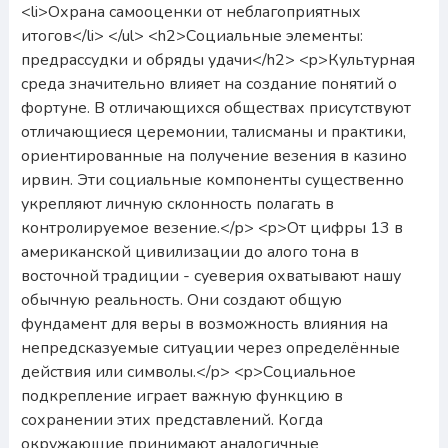
<li>Охрана самооценки от неблагоприятных
итогов</li> </ul> <h2>Социальные элементы:
предрассудки и обряды удачи</h2> <p>Культурная
среда значительно влияет на создание понятий о
фортуне. В отличающихся обществах присутствуют
отличающиеся церемонии, талисманы и практики,
ориентированные на получение везения в казино
ирвин. Эти социальные компоненты существенно
укрепляют личную склонность полагать в
контролируемое везение.</p> <p>От цифры 13 в
американской цивилизации до алого тона в
восточной традиции - суеверия охватывают нашу
обычную реальность. Они создают общую
фундамент для веры в возможность влияния на
непредсказуемые ситуации через определённые
действия или символы.</p> <p>Социальное
подкрепление играет важную функцию в
сохранении этих представлений. Когда
окружающие принимают аналогичные