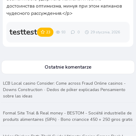
достоинства оптимизма, минуя при этом капканов
чудесного рассуждения.</p>
testtest
23
93
0
29 stycznia, 2026
Ostatnie komentarze
LCB Local casino Consider: Come across Fraud Online casinos -
Downs Construction
-
Dedos de póker explicadas Pensamiento
sobre las ideas
Formal Site Trial & Real money - BESTOM - Société industrielle de
produits alimentaires (SIPA)
-
Bono criancice 450 + 250 giros gratis