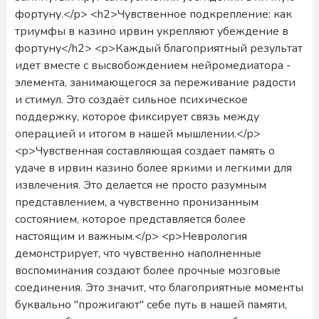
фортуну.</p> <h2>Чувственное подкрепление: как
триумфы в казино ирвин укрепляют убеждение в
фортуну</h2> <p>Каждый благоприятный результат
идет вместе с высвобождением нейромедиатора -
элемента, занимающегося за переживание радости
и стимул. Это создаёт сильное психическое
поддержку, которое фиксирует связь между
операцией и итогом в нашей мышлении.</p>
<p>Чувственная составляющая создает память о
удаче в ирвин казино более яркими и легкими для
извлечения. Это делается не просто разумным
представлением, а чувственно пронизанным
состоянием, которое представляется более
настоящим и важным.</p> <p>Неврология
демонстрирует, что чувственно наполненные
воспоминания создают более прочные мозговые
соединения. Это значит, что благоприятные моменты
буквально "прожигают" себе путь в нашей памяти,