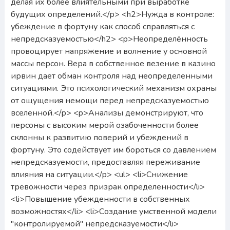
делая их более влиятельными при выработке
будущих определений.</p> <h2>Нужда в контроле:
убеждение в фортуну как способ справляться с
непредсказуемостью</h2> <p>Неопределённость
провоцирует напряжение и волнение у основной
массы персон. Вера в собственное везение в казино
ирвин дает обман контроля над неопределенными
ситуациями. Это психологический механизм охраны
от ощущения немощи перед непредсказуемостью
вселенной.</p> <p>Анализы демонстрируют, что
персоны с высоким мерой озабоченности более
склонны к развитию поверий и убеждений в
фортуну. Это содействует им бороться со давлением
непредсказуемости, предоставляя переживание
влияния на ситуации.</p> <ul> <li>Снижение
тревожности через призрак определенности</li>
<li>Повышение убежденности в собственных
возможностях</li> <li>Создание умственной модели
"контролируемой" непредсказуемости</li>