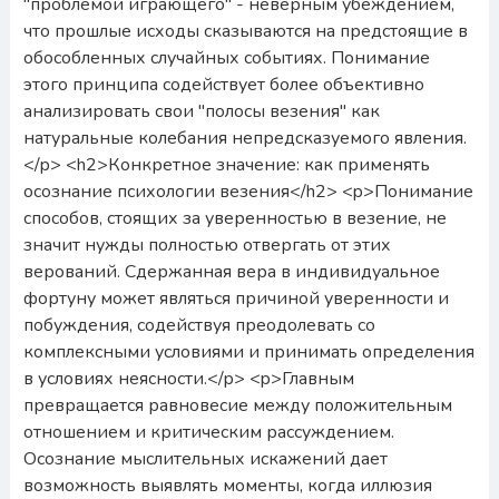
"проблемой играющего" - неверным убеждением,
что прошлые исходы сказываются на предстоящие в
обособленных случайных событиях. Понимание
этого принципа содействует более объективно
анализировать свои "полосы везения" как
натуральные колебания непредсказуемого явления.
</p> <h2>Конкретное значение: как применять
осознание психологии везения</h2> <p>Понимание
способов, стоящих за уверенностью в везение, не
значит нужды полностью отвергать от этих
верований. Сдержанная вера в индивидуальное
фортуну может являться причиной уверенности и
побуждения, содействуя преодолевать со
комплексными условиями и принимать определения
в условиях неясности.</p> <p>Главным
превращается равновесие между положительным
отношением и критическим рассуждением.
Осознание мыслительных искажений дает
возможность выявлять моменты, когда иллюзия