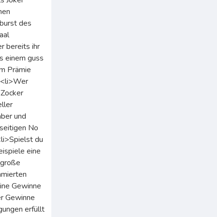
s Joker
nen
rburst des
aal
 bereits ihr
aus einem guss
em Prämie
><li>Wer
 Zocker
ller
aber und
sseitigen No
li>Spielst du
ispiele eine
n große
mmierten
eine Gewinne
er Gewinne
ungen erfüllt