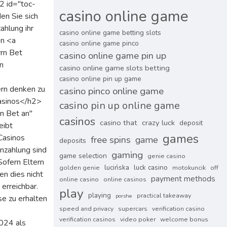
2 id="toc-
casino online game
en Sie sich
ahlung ihr
casino online game betting slots
en <a
casino online game pinco
rrn Bet
casino online game pin up
n
casino online game slots betting
casino online pin up game
ern denken zu
casino pinco online game
Casinos</h2>
casino pin up online game
rn Bet an"
casinos
casino that
crazy luck
deposit
eibt
games
Casinos
free spins
game
deposits
inzahlung sind
gaming
game selection
genie casino
Sofern Eltern
lucińska
luck casino
golden genie
motokuncik
off
en dies nicht
payment methods
online casino
online casinos
erreichbar.
play
playing
practical takeaway
porshe
se zu erhalten
speed and privacy
supercars
verification casino
verification casinos
video poker
welcome bonus
024 als