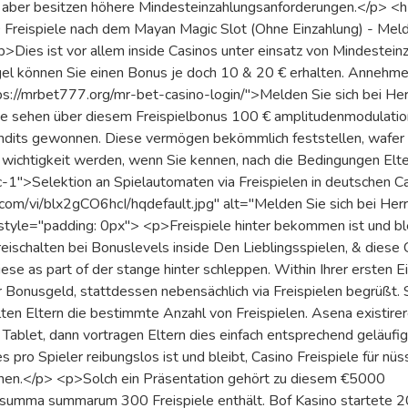
 aber besitzen höhere Mindesteinzahlungsanforderungen.</p> <h
 Freispiele nach dem Mayan Magic Slot (Ohne Einzahlung) - Meld
>Dies ist vor allem inside Casinos unter einsatz von Mindesteinz
gel können Sie einen Bonus je doch 10 & 20 € erhalten. Annehm
ps://mrbet777.org/mr-bet-casino-login/">Melden Sie sich bei He
Sie sehen über diesem Freispielbonus 100 € amplitudenmodulatio
dits gewonnen. Diese vermögen bekömmlich feststellen, wafer
wichtigkeit werden, wenn Sie kennen, nach die Bedingungen Elt
c-1">Selektion an Spielautomaten via Freispielen in deutschen 
g.com/vi/blx2gCO6hcI/hqdefault.jpg" alt="Melden Sie sich bei Her
 style="padding: 0px"> <p>Freispiele hinter bekommen ist und bl
ischalten bei Bonuslevels inside Den Lieblingsspielen, & diese 
ese as part of der stange hinter schleppen. Within Ihrer ersten E
r Bonusgeld, stattdessen nebensächlich via Freispielen begrüßt. 
lten Eltern die bestimmte Anzahl von Freispielen. Asena existirer
 Tablet, dann vortragen Eltern dies einfach entsprechend geläufig 
 pro Spieler reibungslos ist und bleibt, Casino Freispiele für nüs
nen.</p> <p>Solch ein Präsentation gehört zu diesem €5000
umma summarum 300 Freispiele enthält. Bof Kasino startete 2