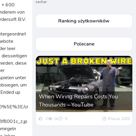
zachar
n + 600
 anderem von
rdersoft B.V.
Ranking użytkowników
untergeordnet
ngebote
Polecane
der leer
 diesseitigen
hieden, diese
der
pielen unter
 obsiegen, um
">Ended up
When Wiring Repairs Costs You
Thousands – YouTube
600%5E%3E/cr
2
1k
9
8 lipca, 2025
8001c_z.jp
hmirgeln