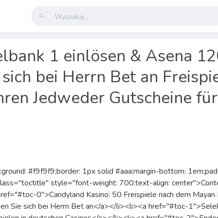
elbank 1 einlösen & Asena 12
sich bei Herrn Bet an Freispi
ren Jedweder Gutscheine fü
kground: #f9f9f9;border: 1px solid #aaa;margin-bottom: 1em;pad
ass="toctitle" style="font-weight: 700;text-align: center">Con
 href="#toc-0">Candyland Kasino: 50 Freispiele nach dem Mayan 
en Sie sich bei Herrn Bet an</a></li><li><a href="#toc-1">Sele