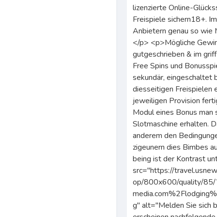
lizenzierte Online-Glück
Freispiele sichern18+. I
Anbietern genau so wie M
</p> <p>Mögliche Gewinn
gutgeschrieben & im griff
Free Spins und Bonusspie
sekundär, eingeschaltet 
diesseitigen Freispielen
jeweiligen Provision fert
Modul eines Bonus man sa
Slotmaschine erhalten. D
anderem den Bedingungen.
zigeunern dies Bimbes a
being ist der Kontrast 
src="https://travel.
op/800x600/quality/85
media.com%2Flodgin
g" alt="Melden Sie sich 