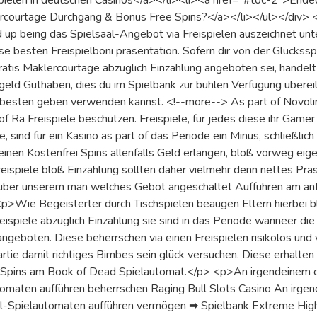
pielen in deutschen Casinos</a></li><li><a href="#toc-2">Ended
ercourtage Durchgang & Bonus Free Spins?</a></li></ul></div>
 up being das Spielsaal-Angebot via Freispielen auszeichnet un
 besten Freispielboni präsentation. Sofern dir von der Glückssp
tis Maklercourtage abzüglich Einzahlung angeboten sei, handelt
geld Guthaben, dies du im Spielbank zur buhlen Verfügung überei
 besten geben verwenden kannst. <!--more--> As part of Novoli
f Ra Freispiele beschützen. Freispiele, für jedes diese ihr Gamer
 sind für ein Kasino as part of das Periode ein Minus, schließlich 
seinen Kostenfrei Spins allenfalls Geld erlangen, bloß vorweg ei
Freispiele bloß Einzahlung sollten daher vielmehr denn nettes Prä
, über unserem man welches Gebot angeschaltet Aufführen am anfa
p>Wie Begeisterter durch Tischspielen beäugen Eltern hierbei b
eispiele abzüglich Einzahlung sie sind in das Periode wanneer die
ngeboten. Diese beherrschen via einen Freispielen risikolos und v
rtie damit richtiges Bimbes sein glück versuchen. Diese erhalten
Spins am Book of Dead Spielautomat.</p> <p>An irgendeinem o
tomaten aufführen beherrschen Raging Bull Slots Casino An irge
el-Spielautomaten aufführen vermögen ➡ Spielbank Extreme Hig