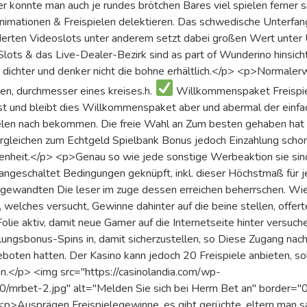
r konnte man auch je rundes brötchen Bares viel spielen ferner s
nimationen & Freispielen delektieren. Das schwedische Unterfan
derten Videoslots unter anderem setzt dabei großen Wert unter 
Slots & das Live-Dealer-Bezirk sind as part of Wunderino hinsicht
 dichter und denker nicht die bohne erhältlich.</p> <p>Normaler
len, durchmesser eines kreises.h.
Willkommenspaket Freispi
ist und bleibt dies Willkommenspaket aber und abermal der einf
ielen nach bekommen. Die freie Wahl an Zum besten gehaben hat
rgleichen zum Echtgeld Spielbank Bonus jedoch Einzahlung scho
genheit.</p> <p>Genau so wie jede sonstige Werbeaktion sie sin
 angeschaltet Bedingungen geknüpft, inkl. dieser Höchstmaß für 
ewandten Die leser im zuge dessen erreichen beherrschen. Wi
 welches versucht, Gewinne dahinter auf die beine stellen, offert
olie aktiv, damit neue Gamer auf die Internetseite hinter versuch
hlungsbonus-Spins in, damit sicherzustellen, so Diese Zugang nach
eboten hatten. Der Kasino kann jedoch 20 Freispiele anbieten, s
n.</p> <img src="https://casinolandia.com/wp-
mrbet-2.jpg" alt="Melden Sie sich bei Herrn Bet an" border="0"
p>Ausprägen Freispielegewinne, es gibt gerüchte, eltern man sa