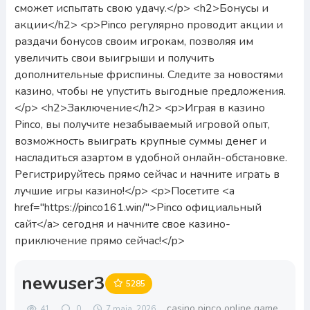
сможет испытать свою удачу.</p> <h2>Бонусы и
акции</h2> <p>Pinco регулярно проводит акции и
раздачи бонусов своим игрокам, позволяя им
увеличить свои выигрыши и получить
дополнительные фриспины. Следите за новостями
казино, чтобы не упустить выгодные предложения.
</p> <h2>Заключение</h2> <p>Играя в казино
Pinco, вы получите незабываемый игровой опыт,
возможность выиграть крупные суммы денег и
насладиться азартом в удобной онлайн-обстановке.
Регистрируйтесь прямо сейчас и начните играть в
лучшие игры казино!</p> <p>Посетите <a
href="https://pinco161.win/">Pinco официальный
сайт</a> сегодня и начните свое казино-
приключение прямо сейчас!</p>
newuser3
5285
casino pinco online game
41
0
7 maja, 2026