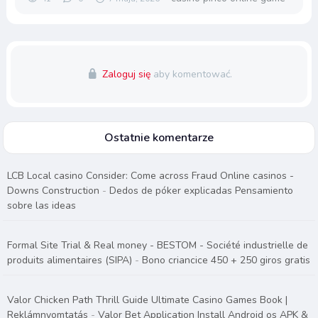
Zaloguj się
aby komentować.
Ostatnie komentarze
LCB Local casino Consider: Come across Fraud Online casinos -
Downs Construction
-
Dedos de póker explicadas Pensamiento
sobre las ideas
Formal Site Trial & Real money - BESTOM - Société industrielle de
produits alimentaires (SIPA)
-
Bono criancice 450 + 250 giros gratis
Valor Chicken Path Thrill Guide Ultimate Casino Games Book |
Reklámnyomtatás
-
Valor Bet Application Install Android os APK &