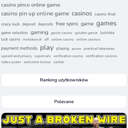
casino pinco online game
casinos
casino pin up online game
casino that
games
free spins
game
crazy luck
deposit
deposits
gaming
game selection
lucińska
genie casino
golden genie
luck casino
motokuncik
off
online casino
online casinos
play
payment methods
playing
practical takeaway
porshe
speed and privacy
supercars
verification casino
verification casinos
video poker
welcome bonus
zachar
Ranking użytkowników
Polecane