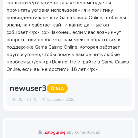
ставками.</p> <p>Вам также рекомендуется
прочитать условия использования и политику
конфиденциальности Gama Casino Online, чтобы вы
знали, как работает сайт и какие данные он
собирает.</p> <p>Наконец, если у вас возникнут
вопросы или проблемы, вам можно обратиться к
поддержке Gama Casino Online, которая работает
круглосуточно, чтобы помочь вам решить любые
проблемы.</p> <p>Важно! Не играйте в Gama Casino
Online, если вы не достигли 18 лет.</p>
newuser3
5285
75
0
16 lutego, 2026
Zaloguj się
aby komentować.