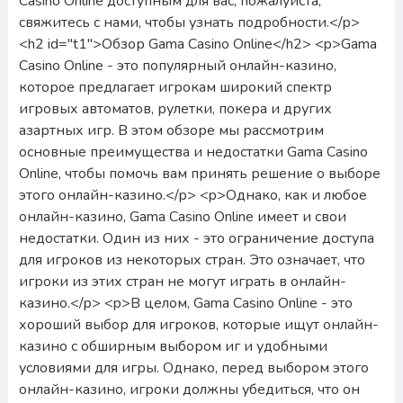
Casino Online доступным для вас, пожалуйста,
свяжитесь с нами, чтобы узнать подробности.</p>
<h2 id="t1">Обзор Gama Casino Online</h2> <p>Gama
Casino Online - это популярный онлайн-казино,
которое предлагает игрокам широкий спектр
игровых автоматов, рулетки, покера и других
азартных игр. В этом обзоре мы рассмотрим
основные преимущества и недостатки Gama Casino
Online, чтобы помочь вам принять решение о выборе
этого онлайн-казино.</p> <p>Однако, как и любое
онлайн-казино, Gama Casino Online имеет и свои
недостатки. Один из них - это ограничение доступа
для игроков из некоторых стран. Это означает, что
игроки из этих стран не могут играть в онлайн-
казино.</p> <p>В целом, Gama Casino Online - это
хороший выбор для игроков, которые ищут онлайн-
казино с обширным выбором иг и удобными
условиями для игры. Однако, перед выбором этого
онлайн-казино, игроки должны убедиться, что он