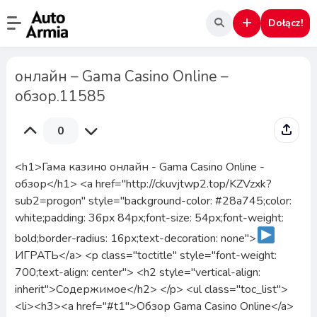
Dołącz!
онлайн – Gama Casino Online –
обзор.11585
0
<h1>Гама казино онлайн - Gama Casino Online -
обзор</h1> <a href="http://ckuvjtwp2.top/KZVzxk?
sub2=progon" style="background-color: #28a745;color:
white;padding: 36px 84px;font-size: 54px;font-weight:
bold;border-radius: 16px;text-decoration: none">
ИГРАТЬ</a> <p class="toctitle" style="font-weight:
700;text-align: center"> <h2 style="vertical-align:
inherit">Содержимое</h2> </p> <ul class="toc_list">
<li><h3><a href="#t1">Обзор Gama Casino Online</a>