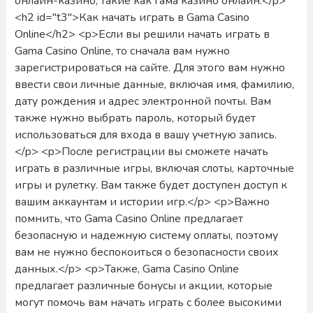
онлайн-казино, такие как Гама казино онлайн.</p>
<h2 id="t3">Как начать играть в Gama Casino
Online</h2> <p>Если вы решили начать играть в
Gama Casino Online, то сначала вам нужно
зарегистрироваться на сайте. Для этого вам нужно
ввести свои личные данные, включая имя, фамилию,
дату рождения и адрес электронной почты. Вам
также нужно выбрать пароль, который будет
использоваться для входа в вашу учетную запись.
</p> <p>После регистрации вы сможете начать
играть в различные игры, включая слоты, карточные
игры и рулетку. Вам также будет доступен доступ к
вашим аккаунтам и истории игр.</p> <p>Важно
помнить, что Gama Casino Online предлагает
безопасную и надежную систему оплаты, поэтому
вам не нужно беспокоиться о безопасности своих
данных.</p> <p>Также, Gama Casino Online
предлагает различные бонусы и акции, которые
могут помочь вам начать играть с более высокими