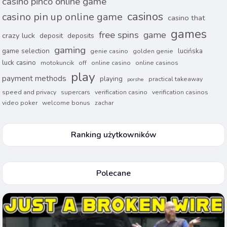
casino pinco online game
casinos
casino pin up online game
casino that
games
free spins
game
crazy luck
deposit
deposits
gaming
game selection
lucińska
genie casino
golden genie
luck casino
motokuncik
off
online casino
online casinos
play
payment methods
playing
practical takeaway
porshe
speed and privacy
supercars
verification casino
verification casinos
video poker
welcome bonus
zachar
Ranking użytkowników
Polecane