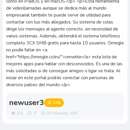
newuser3
5285
132
0
25 listopada, 2025