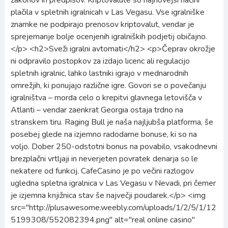
zakonov in predpisov. Kriptovalute so najnovejši načini
plačila v spletnih igralnicah v Las Vegasu. Vse igralniške
znamke ne podpirajo prenosov kriptovalut, vendar je
sprejemanje bolje ocenjenih igralniških podjetij običajno.
</p> <h2>Sveži igralni avtomati</h2> <p>Čeprav okrožje
ni odpravilo postopkov za izdajo licenc ali regulacijo
spletnih igralnic, lahko lastniki igrajo v mednarodnih
omrežjih, ki ponujajo različne igre. Govori se o povečanju
igralništva – morda celo o krepitvi glavnega letovišča v
Atlanti – vendar zaenkrat Georgia ostaja trdno na
stranskem tiru. Raging Bull je naša najljubša platforma, še
posebej glede na izjemno radodarne bonuse, ki so na
voljo. Dober 250-odstotni bonus na povabilo, vsakodnevni
brezplačni vrtljaji in neverjeten povratek denarja so le
nekatere od funkcij. CafeCasino je po večini razlogov
ugledna spletna igralnica v Las Vegasu v Nevadi, pri čemer
je izjemna knjižnica stav še največji poudarek.</p> <img
src="http://plusawesome.weebly.com/uploads/1/2/5/1/12
5199308/552082394.png" alt="real online casino"