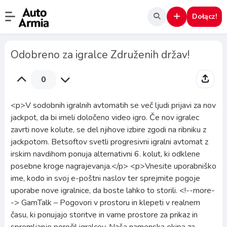
Dołącz!
Odobreno za igralce Združenih držav!
0
<p>V sodobnih igralnih avtomatih se več ljudi prijavi za nov
jackpot, da bi imeli določeno video igro. Če nov igralec
zavrti nove kolute, se del njihove izbire zgodi na ribniku z
jackpotom. Betsoftov svetli progresivni igralni avtomat z
irskim navdihom ponuja alternativni 6. kolut, ki odklene
posebne kroge nagrajevanja.</p> <p>Vnesite uporabniško
ime, kodo in svoj e-poštni naslov ter sprejmite pogoje
uporabe nove igralnice, da boste lahko to storili. <!--more-
-> GamTalk – Pogovori v prostoru in klepeti v realnem
času, ki ponujajo storitve in varne prostore za prikaz in