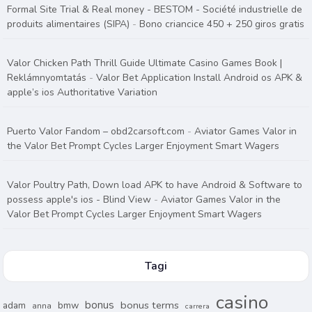
Formal Site Trial & Real money - BESTOM - Société industrielle de
produits alimentaires (SIPA)
-
Bono criancice 450 + 250 giros gratis
Valor Chicken Path Thrill Guide Ultimate Casino Games Book |
Reklámnyomtatás
-
Valor Bet Application Install Android os APK &
apple’s ios Authoritative Variation
Puerto Valor Fandom – obd2carsoft.com
-
Aviator Games Valor in
the Valor Bet Prompt Cycles Larger Enjoyment Smart Wagers
Valor Poultry Path, Down load APK to have Android & Software to
possess apple's ios - Blind View
-
Aviator Games Valor in the
Valor Bet Prompt Cycles Larger Enjoyment Smart Wagers
Tagi
casino
bonus
bonus terms
adam
bmw
anna
carrera