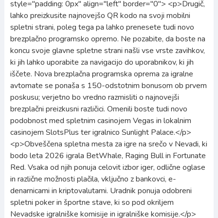
style="padding: 0px" align="left" border="0"> <p>Drugič,
lahko preizkusite najnovejšo QR kodo na svoji mobilni
spletni strani, poleg tega pa lahko prenesete tudi novo
brezplačno programsko opremo. Ne pozabite, da boste na
koncu svoje glavne spletne strani našli vse vrste zavihkov,
ki jih lahko uporabite za navigacijo do uporabnikov, ki jih
iščete. Nova brezplačna programska oprema za igralne
avtomate se ponaša s 150-odstotnim bonusom ob prvem
poskusu; verjetno bo vredno razmisliti o najnovejši
brezplačni preizkusni različici. Omenili boste tudi novo
podobnost med spletnim casinojem Vegas in lokalnim
casinojem SlotsPlus ter igralnico Sunlight Palace.</p>
<p>Obveščena spletna mesta za igre na srečo v Nevadi, ki
bodo leta 2026 igrala BetWhale, Raging Bull in Fortunate
Red. Vsaka od njih ponuja celovit izbor iger, odlične oglase
in različne možnosti plačila, vključno z bankovci, e-
denarnicami in kriptovalutami. Uradnik ponuja odobreni
spletni poker in športne stave, ki so pod okriljem
Nevadske igralniške komisije in igralniške komisije.</p>