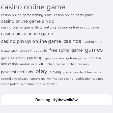
casino online game
casino online game betting slots
casino online game pinco
casino online game pin up
casino online game slots betting
casino online pin up game
casino pinco online game
casinos
casino pin up online game
casino that
games
free spins
game
crazy luck
deposit
deposits
gaming
game selection
lucińska
genie casino
golden genie
luck casino
motokuncik
off
online casino
online casinos
play
payment methods
playing
practical takeaway
porshe
speed and privacy
supercars
verification casino
verification casinos
video poker
welcome bonus
zachar
Ranking użytkowników