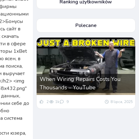
Ranking użytkowników
й фирмы
ерационными
<h2>Бонусы
Polecane
сь сайт в
 скачать
сти в сфере
нторы 1xBet
 ясен, в
ма поиска,
и выручает
When Wiring Repairs Costs You
</h2> <img
Thousands – YouTube
768x432.png"
й данных,
2
1k
9
8 lipca, 2025
ении себе до
обно
а система
ости юзера,