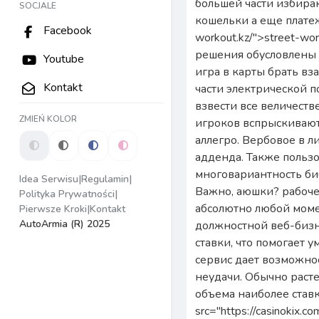
большей части избираю
SOCJALE
кошельки а еще платежн
Facebook
workout.kz/">street-w
решения обусловлены 
Youtube
игра в карты брать вз
Kontakt
части электрической п
взвести все величест
ZMIEŃ KOLOR
игроков вспрыскивают 
аллегро. Вербовое в л
адденда. Также польз
многовариантность биб
Idea Serwisu
|
Regulamin
|
Важно, аюшки? рабочее
Polityka Prywatności
|
абсолютно любой момен
Pierwsze Kroki
|
Kontakt
AutoArmia (R) 2025
должностной веб-бизн
ставки, что помогает
сервис дает возможнос
неудачи. Обычно раст
объема наиболее ставк
src="https://casinokix.