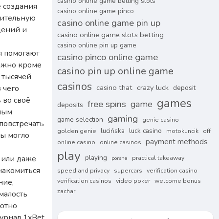
casino online game betting slots
е создания
casino online game pinco
вительную
casino online game pin up
ений и
casino online game slots betting
casino online pin up game
я помогают
casino pinco online game
ажно кроме
casino pin up online game
 тысячей
casinos
casino that
crazy luck
 чего
deposit
 во своё
games
free spins
game
deposits
ным
gaming
game selection
genie casino
повстречать
lucińska
luck casino
golden genie
motokuncik
off
вы могло
payment methods
online casino
online casinos
play
playing
 или даже
practical takeaway
porshe
накомиться
speed and privacy
supercars
verification casino
ние,
verification casinos
video poker
welcome bonus
zachar
малость
уютно
журнал 1xBet