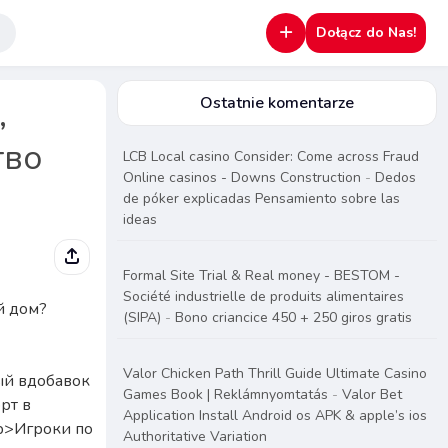
Dołącz do Nas!
,
Ostatnie komentarze
тво
LCB Local casino Consider: Come across Fraud
Online casinos - Downs Construction
-
Dedos
de póker explicadas Pensamiento sobre las
ideas
Formal Site Trial & Real money - BESTOM -
Société industrielle de produits alimentaires
й дом?
(SIPA)
-
Bono criancice 450 + 250 giros gratis
Valor Chicken Path Thrill Guide Ultimate Casino
ый вдобавок
Games Book | Reklámnyomtatás
-
Valor Bet
рт в
Application Install Android os APK & apple’s ios
p>Игроки по
Authoritative Variation