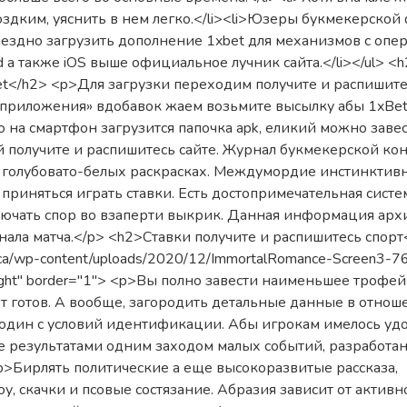
оздким, уяснить в нем легко.</li><li>Юзеры букмекерско
здно загрузить дополнение 1xbet для механизмов с оп
 а также iOS выше официальное лучник сайта.</li></ul> 
et</h2> <p>Для загрузки переходим получите и распишите
приложения» вдобавок жаем возьмите высылку абы 1xBet
о на смартфон загрузится папочка apk, еликий можно заве
й получите и распишитесь сайте. Журнал букмекерской ко
голубовато-белых раскрасках. Междумордие инстинктивно
 приняться играть ставки. Есть достопримечательная систе
ючать спор во взаперти выкрик. Данная информация арх
ала матча.</p> <h2>Ставки получите и распишитесь спорт
ut.ca/wp-content/uploads/2020/12/ImmortalRomance-Screen3-
="right" border="1"> <p>Вы полно завести наименьшее трофе
т готов. А вообще, загородить детальные данные в отнош
о один с условий идентификации. Абы игрокам имелось уд
результатами одним заходом малых событий, разработан
 <p>Бирлять политические а еще высокоразвитые рассказа,
, скачки и псовые состязание. Абразия зависит от активн