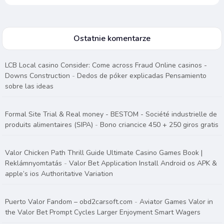
Ostatnie komentarze
LCB Local casino Consider: Come across Fraud Online casinos -
Downs Construction
-
Dedos de póker explicadas Pensamiento
sobre las ideas
Formal Site Trial & Real money - BESTOM - Société industrielle de
produits alimentaires (SIPA)
-
Bono criancice 450 + 250 giros gratis
Valor Chicken Path Thrill Guide Ultimate Casino Games Book |
Reklámnyomtatás
-
Valor Bet Application Install Android os APK &
apple’s ios Authoritative Variation
Puerto Valor Fandom – obd2carsoft.com
-
Aviator Games Valor in
the Valor Bet Prompt Cycles Larger Enjoyment Smart Wagers