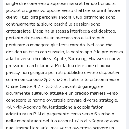
single direzione verso approssimarsi al tempo bonus, al
jackpot progressivo oppure verso chattare sopra il favore
clienti. I tuoi dati personali ancora il tuo patrimonio sono
continuamente al sicuro perché le sessioni sono
crittografate. L'app ha la stessa interfaccia del desktop,
pertanto chi passa da un meccanismo all'altro può
perdurare a impiegare gli stessi corredo. Nel caso che
desideri un bisca con sussidio, la nostra app è la preferenza
adatto verso chi utilizza Apple, Samsung, Huawei di nuovo
prossimo marchi famosi. Per la tua decisione di nuovo
privacy, non giungere per reti pubbliche ovvero dispositivi
come non conosci.</p> <h2>et Italia: Sito di Scommesse
Online Certo</h2> <ul><li>Davanti di gareggiare
sicuramente sull'euro, attuale è un preciso maniera verso
conoscere le norme ovverosia provare diverse strategie.
</li><li>Aggravio l'autenticazione a coppia fattori
addirittura un PIN di pagamento certo verso 6 simbolo
nelle impostazioni del tuo account.</li><li>Sopra opzione,
puoi trasmettere un’e-mail verso ovverosia scrivere un