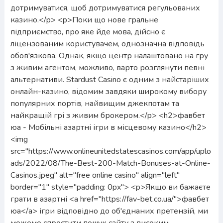
дотримуватися, щоб дотримуватися регульованих
казино.</p> <p>Поки що нове гральне
підприємство, про яке йде мова, дійсно є
ліцензованим користувачем, однозначна відповідь
обов'язкова. Однак, якщо центр налаштовано на гру
з живим агентом, можливо, варто розглянути певні
альтернативи. Stardust Casino є одним з найстаріших
онлайн-казино, відомим завдяки широкому вибору
популярних портів, найвищим джекпотам та
найкращій грі з живим брокером.</p> <h2>фавбет
юа - Мобільні азартні ігри в місцевому казино</h2>
<img
src="https://www.onlineunitedstatescasinos.com/app/uplo
ads/2022/08/The-Best-200-Match-Bonuses-at-Online-
Casinos.jpeg" alt="free online casino" align="left"
border="1" style="padding: 0px"> <p>Якщо ви бажаєте
грати в азартні <a href="https://fav-bet.co.ua/">фавбет
юа</a> ігри відповідно до об'єднаних претензій, ми