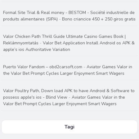
Formal Site Trial & Real money - BESTOM - Société industrielle de
produits alimentaires (SIPA)
-
Bono criancice 450 + 250 giros gratis
Valor Chicken Path Thrill Guide Ultimate Casino Games Book |
Reklámnyomtatás
-
Valor Bet Application Install Android os APK &
apple’s ios Authoritative Variation
Puerto Valor Fandom – obd2carsoft.com
-
Aviator Games Valor in
the Valor Bet Prompt Cycles Larger Enjoyment Smart Wagers
Valor Poultry Path, Down load APK to have Android & Software to
possess apple's ios - Blind View
-
Aviator Games Valor in the
Valor Bet Prompt Cycles Larger Enjoyment Smart Wagers
Tagi