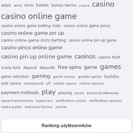
casino
bonus
bonus terms
adam
bmw
anna
carrera
casino online game
casino online game betting slots
casino online game pinco
casino online game pin up
casino online game slots betting
casino online pin up game
casino pinco online game
casinos
casino pin up online game
casino that
games
free spins
game
crazy luck
deposit
deposits
gaming
game selection
lucińska
genie casino
golden genie
luck casino
motokuncik
off
online casino
online casinos
play
payment methods
playing
practical takeaway
porshe
speed and privacy
supercars
verification casino
verification casinos
video poker
welcome bonus
zachar
Ranking użytkowników