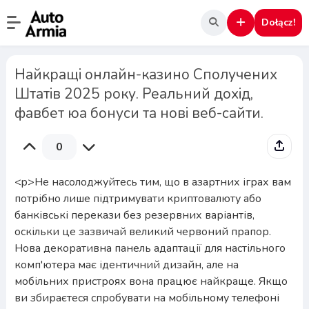
Dołącz!
Найкращі онлайн-казино Сполучених
Штатів 2025 року. Реальний дохід,
фавбет юа бонуси та нові веб-сайти.
0
<p>Не насолоджуйтесь тим, що в азартних іграх вам
потрібно лише підтримувати криптовалюту або
банківські перекази без резервних варіантів,
оскільки це зазвичай великий червоний прапор.
Нова декоративна панель адаптації для настільного
комп'ютера має ідентичний дизайн, але на
мобільних пристроях вона працює найкраще. Якщо
ви збираєтеся спробувати на мобільному телефоні