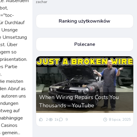
zachar
Ranking użytkowników
Polecane
When Wiring Repairs Costs You
Thousands – YouTube
2
1k
9
8 lipca, 2025