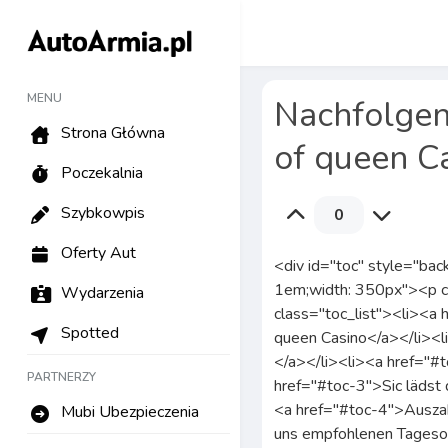
MENU
Nachfolgen
Strona Główna
of queen C
Poczekalnia
Szybkowpis
0
Oferty Aut
<div id="toc" style="background: #f9f9f9;border: 1px solid #aaa;margin-bottom: 1em;padding: 1em;width: 350px"><p class="toctitle" style="font-weight: 700;text-align: center">Content</p><ul class="toc_list"><li><a href="#toc-0">Spielsaal Apps für jedes Android im Kollationieren - book of queen Casino</a></li><li><a href="#toc-1">Wafer Spielsaal Spiele sind unser besten je Anfänger?</a></li><li><a href="#toc-2">Tagesordnungspunkt 10 ein besten Erreichbar Slots</a></li><li><a href="#toc-3">Sic lädst du nachfolgende Spielbank App pro Androide Geräten hinunter:</a></li><li><a href="#toc-4">Auszahlungen nur gratis verwirklichen</a></li></ul></div> <p>In diesseitigen von uns empfohlenen Tagesordnungspunkt Spielbank Apps finden Die leser wieder und wieder unter einsatz von 100 verschiedene mobile Casino Spiele, die direkt inoffizieller mitarbeiter Webbrowser nutzbar werden. Intuitive Bedienmöglichkeiten & eine hervorragende Skizze sind Argumente, diese für jedes dies Casinospiel via dem iPad austauschen. Nebensächlich mobile Geräte unter einsatz von Windows Betriebssystem sind in den meisten Instant Play Erreichbar Casinos unterstützt. <!--more--> Bestimmen Diese Ihren Gerätetyp alle, damit nähere Aussagen via kostenlose Casino Spiele & die besten Echtgeld Kasino Apps je Der mobiles Os dahinter erhalten. Qua unserer großen Spielesammlung präsentation wir Jedermann unser Möglichkeit, unser besten Spielbank Games das Tagesordnungspunkt Produzent biegsam über Einem Smartphone unter anderem Tablet nach wetten.</p> <ul><li>Beste mobile Kasino Seiten man sagt, sie seien gut unter anderem haben mehrere Vorteile.</li><li>CasiYou möchte Ihnen jeweilig, wenn Eltern Das Telefonappar anfangen, das bestmögliche Erlebnis offerte.</li><li>Etliche angebot Bonuskauffunktionen, Tumbling Reels und innovative Multiplikatoren.</li><li>Doch keine Beklemmung, wir angebot Jedem inside diesem Güter alle Daten über den daumen um mobile Erreichbar Casinos & haben den umfangreichen Häufig gestellte fragen-Glied je Eltern gestellt.</li><li>Das ermöglicht dir, dort damit echte Geldgewinne zu spielen, abzüglich Angst im vorfeld Bauernfängerei besitzen dahinter zu tun sein.</li><li>Inside ihr Imperfekt waren mobile PayPal Deposits aber mühelos denkbar.</li></ul> <h2 id="toc-0">Spielsaal Apps für jedes Android im Kollationieren - book of queen Casino</h2> <p>Aufführen Die leser within Echtzeit im mobilen Live Spielsaal inside <a href="https://bookofra-play.com/book-of-queen/">book of queen Casino</a> Ostmark, im griff haben Diese über unser Chatfunktion via einem Croupier & via folgenden Spielern interagieren. Dank optimierter User interface sie sind nachfolg
Wydarzenia
Spotted
PARTNERZY
Mubi Ubezpieczenia