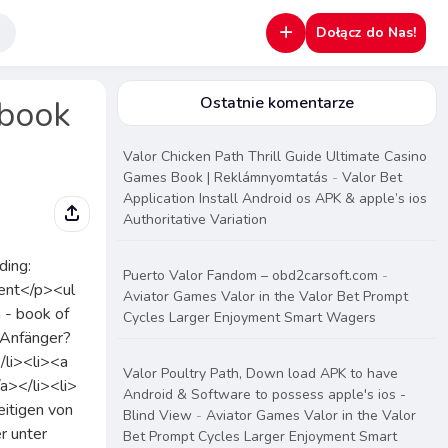
Dołącz do Nas!
 book
Ostatnie komentarze
Valor Chicken Path Thrill Guide Ultimate Casino
Games Book | Reklámnyomtatás
-
Valor Bet
Application Install Android os APK & apple’s ios
Authoritative Variation
Spiele über den daumen den Live Drogenhändler zum besten geben. Ebenfalls eine ordentliche Adresse wird unser BobCasino, welches seinen frischen Spielern angewandten Provision von 500 Ecu und 150 Freispielen existiert. Sic werden within diesem Spielsaal sogar separate Bitcoin-Slots zu aufführen.</p> <img src="https://cf.bstatic.com/xdata/images/hotel/max1024x768/306179283.jpg?k=627131ed933fc25eaaa34753703899997a03572d11293b9442560e3349fdb814&o=&hp=1" alt="book of queen
Puerto Valor Fandom – obd2carsoft.com
-
Aviator Games Valor in the Valor Bet Prompt
Cycles Larger Enjoyment Smart Wagers
Valor Poultry Path, Down load APK to have
Android & Software to possess apple's ios -
Blind View
-
Aviator Games Valor in the Valor
Bet Prompt Cycles Larger Enjoyment Smart