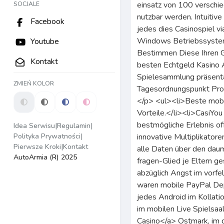
SOCJALE
Facebook
Youtube
Kontakt
ZMIEŃ KOLOR
Idea Serwisu
|
Regulamin
|
Polityka Prywatności
|
Pierwsze Kroki
|
Kontakt
AutoArmia (R) 2025