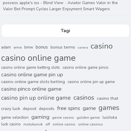
possess apple's ios - Blind View
-
Aviator Games Valor in the
Valor Bet Prompt Cycles Larger Enjoyment Smart Wagers
Tagi
casino
bonus
bonus terms
adam
bmw
anna
carrera
casino online game
casino online game betting slots
casino online game pinco
casino online game pin up
casino online game slots betting
casino online pin up game
casino pinco online game
casinos
casino pin up online game
casino that
games
free spins
game
crazy luck
deposit
deposits
gaming
game selection
lucińska
genie casino
golden genie
luck casino
motokuncik
off
online casino
online casinos