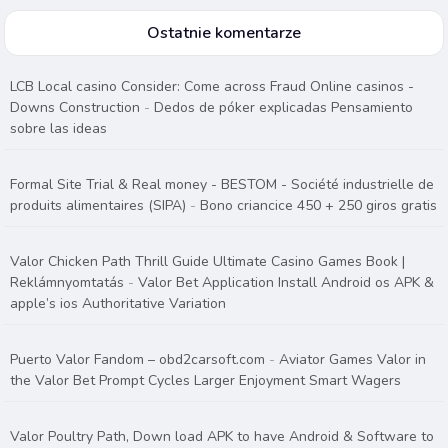
Ostatnie komentarze
LCB Local casino Consider: Come across Fraud Online casinos -
Downs Construction
-
Dedos de póker explicadas Pensamiento
sobre las ideas
Formal Site Trial & Real money - BESTOM - Société industrielle de
produits alimentaires (SIPA)
-
Bono criancice 450 + 250 giros gratis
Valor Chicken Path Thrill Guide Ultimate Casino Games Book |
Reklámnyomtatás
-
Valor Bet Application Install Android os APK &
apple’s ios Authoritative Variation
Puerto Valor Fandom – obd2carsoft.com
-
Aviator Games Valor in
the Valor Bet Prompt Cycles Larger Enjoyment Smart Wagers
Valor Poultry Path, Down load APK to have Android & Software to