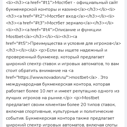
<li><h3><a href="#t1">Мостбет - официальный сайт
букмекерской конторы и казино</a></h3></li><li>
<h3><a href="#t2">Мостбет вход</a></h3></li><li>
<h3><a href="#t3">Мостбет зеркало</a></h3></li>
<li><h3><a href="#t4">Описание и функции
Mostbet</a></h3></li><li><h3><a
href="#t5">Преимущества и условия для игроков</a>
</h3></li></ul> <p>Если вы ищете надежный и
проверенный букмекер, который предлагает
широкий спектр ставок и игровых автоматов, то вам
стоит обратить внимание на <a
href="https://www.novadon.ru/">mostbet</a> . Это
международная букмекерская контора, которая
работает более 10 лет и имеет репутацию одного из
лучших игроков на рынке.</p> <p>Mostbet
предлагает своим клиентам более 20 типов ставок,
включая спортивные, культурные и политические
события. Букмекерская контора также предлагает
широкий спектр игровых автоматов, включая слоты