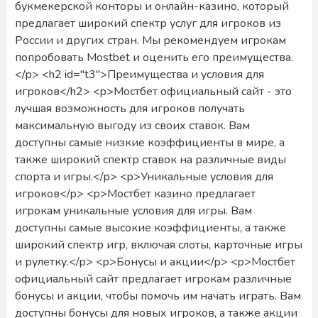
букмекерской конторы и онлайн-казино, который
предлагает широкий спектр услуг для игроков из
России и других стран. Мы рекомендуем игрокам
попробовать Mostbet и оценить его преимущества.
</p> <h2 id="t3">Преимущества и условия для
игроков</h2> <p>Мостбет официальный сайт - это
лучшая возможность для игроков получать
максимальную выгоду из своих ставок. Вам
доступны самые низкие коэффициенты в мире, а
также широкий спектр ставок на различные виды
спорта и игры.</p> <p>Уникальные условия для
игроков</p> <p>Мостбет казино предлагает
игрокам уникальные условия для игры. Вам
доступны самые высокие коэффициенты, а также
широкий спектр игр, включая слоты, карточные игры
и рулетку.</p> <p>Бонусы и акции</p> <p>Мостбет
официальный сайт предлагает игрокам различные
бонусы и акции, чтобы помочь им начать играть. Вам
доступны бонусы для новых игроков, а также акции