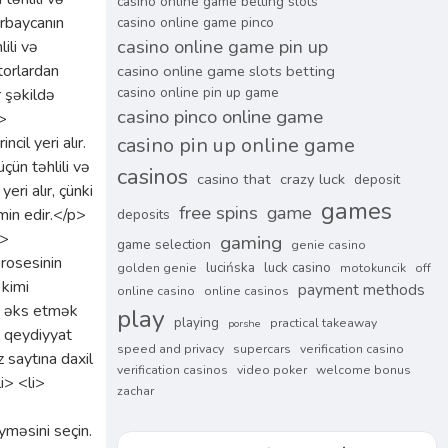
casino online game betting slots
erbaycanın
casino online game pinco
casino online game pin up
ili və
torlardan
casino online game slots betting
casino online pin up game
r şəkildə
casino pinco online game
p>
il yeri alır.
casino pin up online game
çün təhlili və
casinos
casino that
crazy luck
deposit
eri alır, çünki
games
free spins
game
əmin edir.</p>
deposits
2>
gaming
game selection
genie casino
rosesinin
lucińska
luck casino
golden genie
motokuncik
off
 kimi
payment methods
online casino
online casinos
ni əks etmək
play
playing
practical takeaway
porshe
 qeydiyyat
speed and privacy
supercars
verification casino
 saytına daxil
verification casinos
video poker
welcome bonus
i> <li>
zachar
məsini seçin.