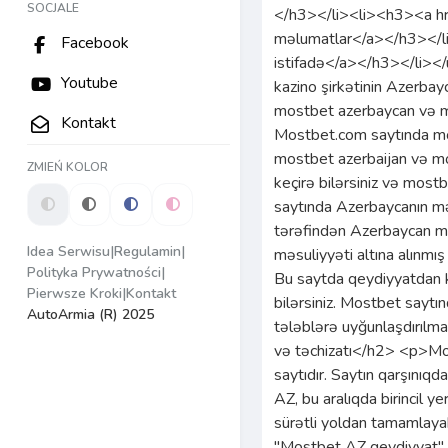
SOCJALE
</h3></li><li><h3><a hr
məlumatlar</a></h3></l
Facebook
istifadə</a></h3></li>
Youtube
kazino şirkətinin Azerbay
mostbet azerbaycan və mo
Kontakt
Mostbet.com saytında mos
mostbet azerbaijan və mo
ZMIEŃ KOLOR
keçirə bilərsiniz və most
saytında Azerbaycanın məs
tərəfindən Azerbaycan mə
Idea Serwisu
|
Regulamin
|
məsuliyyəti altına alınmı
Polityka Prywatności
|
Bu saytda qeydiyyatdan ke
Pierwsze Kroki
|
Kontakt
bilərsiniz. Mostbet saytı
AutoArmia (R) 2025
tələblərə uyğunlaşdırılma
və təchizatı</h2> <p>Mos
saytıdır. Saytın qarşınıqd
AZ, bu aralıqda birincil 
sürətli yoldan tamamlayab
"Mostbet AZ qeydiyyat" dü