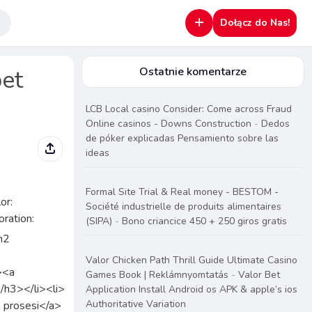
Dołącz do Nas!
et
Ostatnie komentarze
LCB Local casino Consider: Come across Fraud
Online casinos - Downs Construction
-
Dedos
de póker explicadas Pensamiento sobre las
ideas
Formal Site Trial & Real money - BESTOM -
or:
Société industrielle de produits alimentaires
ration:
(SIPA)
-
Bono criancice 450 + 250 giros gratis
h2
Valor Chicken Path Thrill Guide Ultimate Casino
><a
Games Book | Reklámnyomtatás
-
Valor Bet
/h3></li><li>
Application Install Android os APK & apple’s ios
Authoritative Variation
 prosesi</a>