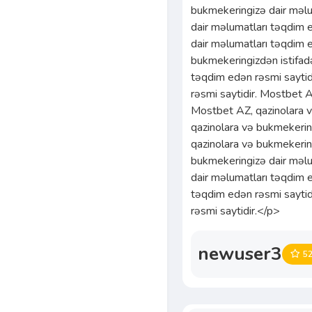
bukmekeringizə dair məlu
dair məlumatları təqdim 
dair məlumatları təqdim 
bukmekeringizdən istifa
təqdim edən rəsmi saytid
rəsmi saytidir. Mostbet A
Mostbet AZ, qazinolara v
qazinolara və bukmekerin
qazinolara və bukmekerin
bukmekeringizə dair məlu
dair məlumatları təqdim 
təqdim edən rəsmi saytid
rəsmi saytidir.</p>
newuser3
52