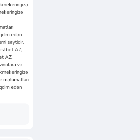
ukmekeringizə
mekeringizə
atları
əqdim edən
mi saytidir.
ostbet AZ,
et AZ,
zinolara və
ukmekeringizə
ir məlumatları
əqdim edən